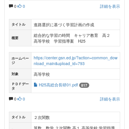
0
0
詳細を表示
進路選択に基づく学習計画の作成
タイトル
総合的な学習の時間 キャリア教育 高２
概要
高等学校 学習指導案 H25
https://center.gsn.ed.jp/?action=common_dow
ホームペー
ジ
nload_main&upload_id=793
高等学校
対象
ＰＤＦデー
H25高総合長研01.pdf
817
タ
0
0
詳細を表示
２次関数
タイトル
算数、数学 ２次関数 高１ 高等学校 学習指導