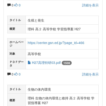
0
0
詳細を表示
生殖と発生
タイトル
理科 高２ 高等学校 学習指導案 H27
概要
ホームペー
https://center.gsn.ed.jp/?page_id=466
ジ
高等学校
対象
ＰＤＦデー
H27高理特研03.pdf
1508
タ
0
0
詳細を表示
生物の体内環境
タイトル
理科 生物の体内環境と維持 高２ 高等学校 学
概要
習指導案 H27