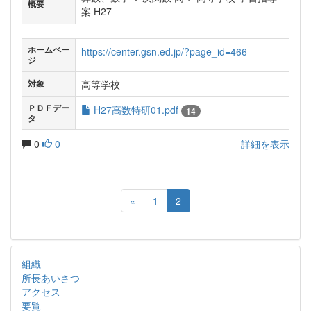
概要
案 H27
ホームペー
https://center.gsn.ed.jp/?page_id=466
ジ
高等学校
対象
ＰＤＦデー
H27高数特研01.pdf
14
タ
0
0
詳細を表示
«
1
2
組織
所長あいさつ
アクセス
要覧