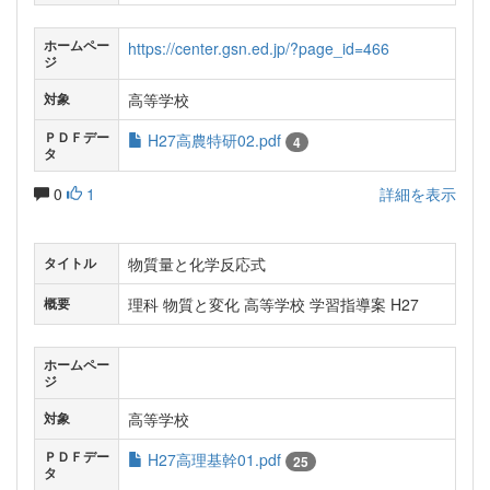
ホームペー
https://center.gsn.ed.jp/?page_id=466
ジ
高等学校
対象
ＰＤＦデー
H27高農特研02.pdf
4
タ
0
1
詳細を表示
物質量と化学反応式
タイトル
理科 物質と変化 高等学校 学習指導案 H27
概要
ホームペー
ジ
高等学校
対象
ＰＤＦデー
H27高理基幹01.pdf
25
タ