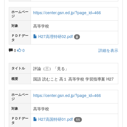
ホームペー
https://center.gsn.ed.jp/?page_id=466
ジ
高等学校
対象
ＰＤＦデー
H27高理特研02.pdf
8
タ
0
0
詳細を表示
評論（三）「見る」
タイトル
国語 読むこと 高１ 高等学校 学習指導案 H27
概要
ホームペー
https://center.gsn.ed.jp/?page_id=466
ジ
高等学校
対象
ＰＤＦデー
H27高国特研01.pdf
11
タ