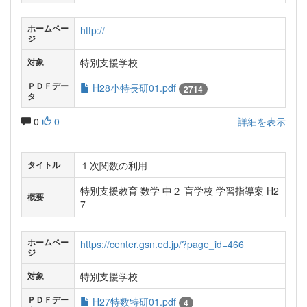
ホームペー
http://
ジ
特別支援学校
対象
ＰＤＦデー
H28小特長研01.pdf
2714
タ
0
0
詳細を表示
１次関数の利用
タイトル
特別支援教育 数学 中２ 盲学校 学習指導案 H2
概要
7
ホームペー
https://center.gsn.ed.jp/?page_id=466
ジ
特別支援学校
対象
ＰＤＦデー
H27特数特研01.pdf
4