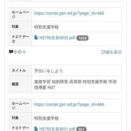
ホームペー
https://center.gsn.ed.jp/?page_id=466
ジ
特別支援学校
対象
ＰＤＦデー
H27特支長研02.pdf
1658
タ
0
0
詳細を表示
手伝いをしよう
タイトル
進路学習 知的障害 高等部 特別支援学校 学習
概要
指導案 H27
ホームペー
https://center.gsn.ed.jp/?page_id=466
ジ
特別支援学校
対象
ＰＤＦデー
H27特支長研01.pdf
967