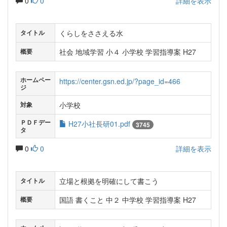
0
0
詳細を表示
くらしをささえる水
タイトル
社会 地域学習 小４ 小学校 学習指導案 H27
概要
ホームペー
https://center.gsn.ed.jp/?page_id=466
ジ
小学校
対象
ＰＤＦデー
H27小社長研01.pdf
3745
タ
0
0
詳細を表示
立場と根拠を明確にして書こう
タイトル
国語 書くこと 中２ 中学校 学習指導案 H27
概要