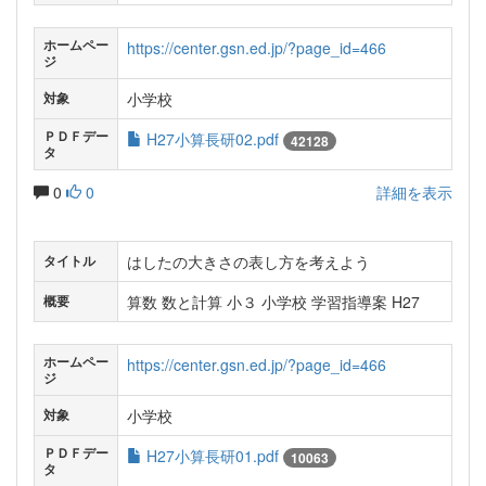
ホームペー
https://center.gsn.ed.jp/?page_id=466
ジ
小学校
対象
ＰＤＦデー
H27小算長研02.pdf
42128
タ
0
0
詳細を表示
はしたの大きさの表し方を考えよう
タイトル
算数 数と計算 小３ 小学校 学習指導案 H27
概要
ホームペー
https://center.gsn.ed.jp/?page_id=466
ジ
小学校
対象
ＰＤＦデー
H27小算長研01.pdf
10063
タ