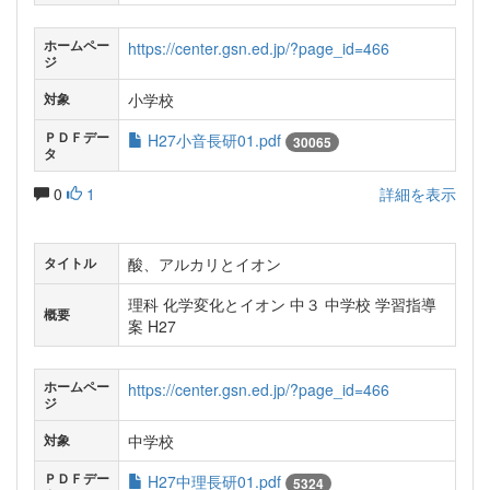
ホームペー
https://center.gsn.ed.jp/?page_id=466
ジ
小学校
対象
ＰＤＦデー
H27小音長研01.pdf
30065
タ
0
1
詳細を表示
酸、アルカリとイオン
タイトル
理科 化学変化とイオン 中３ 中学校 学習指導
概要
案 H27
ホームペー
https://center.gsn.ed.jp/?page_id=466
ジ
中学校
対象
ＰＤＦデー
H27中理長研01.pdf
5324