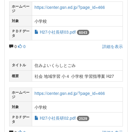
ホームペー
https://center.gsn.ed.jp/?page_id=466
ジ
小学校
対象
ＰＤＦデー
H27小社長研03.pdf
6043
タ
0
0
詳細を表示
住みよいくらしとごみ
タイトル
社会 地域学習 小４ 小学校 学習指導案 H27
概要
ホームペー
https://center.gsn.ed.jp/?page_id=466
ジ
小学校
対象
ＰＤＦデー
H27小社長研02.pdf
2529
タ