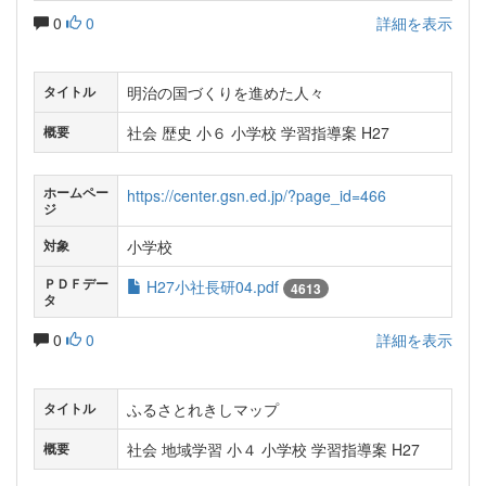
0
0
詳細を表示
明治の国づくりを進めた人々
タイトル
社会 歴史 小６ 小学校 学習指導案 H27
概要
ホームペー
https://center.gsn.ed.jp/?page_id=466
ジ
小学校
対象
ＰＤＦデー
H27小社長研04.pdf
4613
タ
0
0
詳細を表示
ふるさとれきしマップ
タイトル
社会 地域学習 小４ 小学校 学習指導案 H27
概要