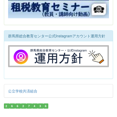
群馬県総合教育センター公式Instagramアカウント運用方針
公立学校共済組合
2
6
6
2
7
4
3
6