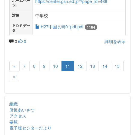
ホームペー
https://center.gsn.ed.jp/?page_id=466
ジ
中学校
対象
ＰＤＦデー
H27中国長研01pdf.pdf
1184
タ
0
0
詳細を表示
«
7
8
9
10
11
12
13
14
15
»
組織
所長あいさつ
アクセス
要覧
電子版センターだより