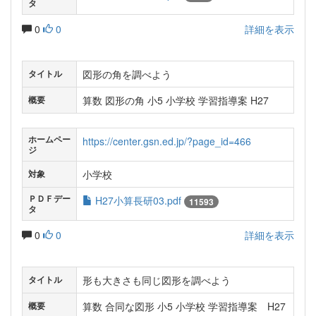
タ
0
0
詳細を表示
図形の角を調べよう
タイトル
算数 図形の角 小5 小学校 学習指導案 H27
概要
ホームペー
https://center.gsn.ed.jp/?page_id=466
ジ
小学校
対象
ＰＤＦデー
H27小算長研03.pdf
11593
タ
0
0
詳細を表示
形も大きさも同じ図形を調べよう
タイトル
算数 合同な図形 小5 小学校 学習指導案 H27
概要