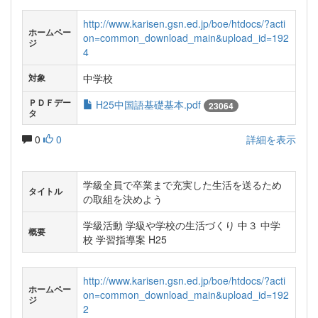
http://www.karisen.gsn.ed.jp/boe/htdocs/?acti
ホームペー
on=common_download_main&upload_id=192
ジ
4
中学校
対象
ＰＤＦデー
H25中国語基礎基本.pdf
23064
タ
0
0
詳細を表示
学級全員で卒業まで充実した生活を送るため
タイトル
の取組を決めよう
学級活動 学級や学校の生活づくり 中３ 中学
概要
校 学習指導案 H25
http://www.karisen.gsn.ed.jp/boe/htdocs/?acti
ホームペー
on=common_download_main&upload_id=192
ジ
2