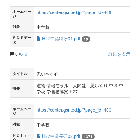
ホームペー
https://center.gsn.ed.jp/?page_id=466
ジ
中学校
対象
ＰＤＦデー
H27中英特研01.pdf
19
タ
0
0
詳細を表示
思いやる心
タイトル
道徳 情報モラル 人間愛、思いやり 中３ 中
概要
学校 学習指導案 H27
ホームペー
https://center.gsn.ed.jp/?page_id=466
ジ
中学校
対象
ＰＤＦデー
H27中道長研02.pdf
1371
タ