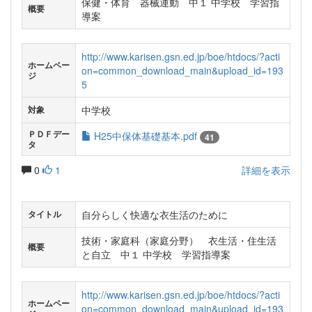
保健・体育 器械運動 中１ 中学校 学習指
概要
導案
http://www.karisen.gsn.ed.jp/boe/htdocs/?acti
ホームペー
on=common_download_main&upload_id=193
ジ
5
中学校
対象
ＰＤＦデー
H25中保体基礎基本.pdf
41
タ
0
1
詳細を表示
自分らしく快適な衣生活のために
タイトル
技術・家庭科（家庭分野） 衣生活・住生活
概要
と自立 中１ 中学校 学習指導案
http://www.karisen.gsn.ed.jp/boe/htdocs/?acti
ホームペー
on=common_download_main&upload_id=193