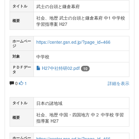
武士の台頭と鎌倉幕府
タイトル
社会、地歴 武士の台頭と鎌倉幕府 中1 中学校
概要
学習指導案 H27
ホームペー
https://center.gsn.ed.jp/?page_id=466
ジ
中学校
対象
ＰＤＦデー
H27中社特研02.pdf
10
タ
0
1
詳細を表示
日本の諸地域
タイトル
社会、地歴 中国・四国地方 中２ 中学校 学習
概要
指導案 H27
ホームペー
https://center.gsn.ed.jp/?page_id=466