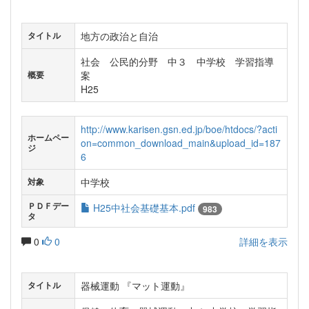
地方の政治と自治
タイトル
社会 公民的分野 中３ 中学校 学習指導
案
概要
H25
http://www.karisen.gsn.ed.jp/boe/htdocs/?acti
ホームペー
on=common_download_main&upload_id=187
ジ
6
中学校
対象
ＰＤＦデー
H25中社会基礎基本.pdf
983
タ
0
0
詳細を表示
器械運動 『マット運動』
タイトル