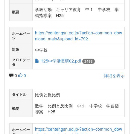
学級活動 キャリア教育 中１ 中学校 学
概要
習指導案 H25
https://center.gsn.ed.jp/?action=common_dow
ホームペー
ジ
nload_main&upload_id=792
中学校
対象
ＰＤＦデー
H25中学活長研02.pdf
2493
タ
0
0
詳細を表示
比例と反比例
タイトル
数学 比例と反比例 中１ 中学校 学習指
概要
導案 H25
https://center.gsn.ed.jp/?action=common_dow
ホームペー