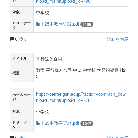
ジ
nload_main&upload_id=780
中学校
対象
ＰＤＦデー
H25中数長研02.pdf
5165
タ
0
0
詳細を表示
平行線と合同
タイトル
数学 平行線と合同 中２ 中学校 学習指導案 H2
概要
5
https://center.gsn.ed.jp/?action=common_dow
ホームペー
ジ
nload_main&upload_id=776
中学校
対象
ＰＤＦデー
H25中数長研01.pdf
1947
タ