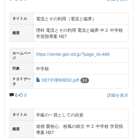
電流とその利用（電流と磁界）
タイトル
理科 電流とその利用 電流と磁界 中２ 中学校
概要
学習指導案 H27
ホームペー
https://center.gsn.ed.jp/?page_id=466
ジ
中学校
対象
ＰＤＦデー
H27中理特研02.pdf
11
タ
0
0
詳細を表示
学級の一員としての自覚
タイトル
道徳 愛校心、校風の樹立 中２ 中学校 学習指
概要
導案 H27