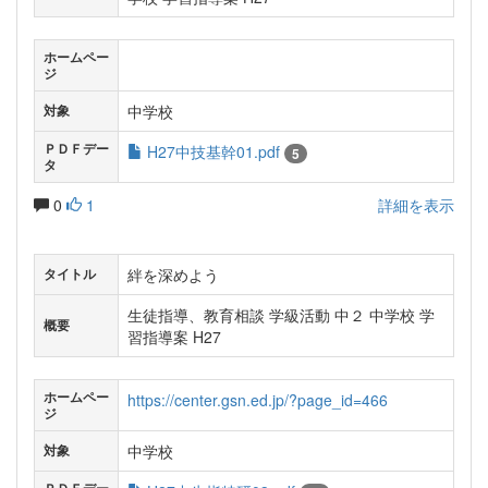
ホームペー
ジ
中学校
対象
ＰＤＦデー
H27中技基幹01.pdf
5
タ
0
1
詳細を表示
絆を深めよう
タイトル
生徒指導、教育相談 学級活動 中２ 中学校 学
概要
習指導案 H27
ホームペー
https://center.gsn.ed.jp/?page_id=466
ジ
中学校
対象