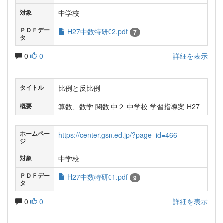
中学校
対象
ＰＤＦデー
H27中数特研02.pdf
7
タ
0
0
詳細を表示
比例と反比例
タイトル
算数、数学 関数 中２ 中学校 学習指導案 H27
概要
ホームペー
https://center.gsn.ed.jp/?page_id=466
ジ
中学校
対象
ＰＤＦデー
H27中数特研01.pdf
9
タ
0
0
詳細を表示