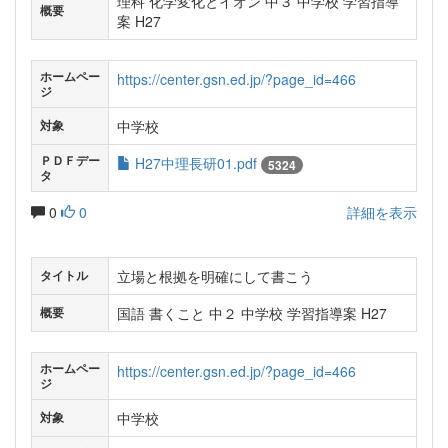
理科 化学変化とイオン 中３ 中学校 学習指導
概要
案 H27
ホームペー
https://center.gsn.ed.jp/?page_id=466
ジ
中学校
対象
ＰＤＦデー
H27中理長研01.pdf
5324
タ
0
0
詳細を表示
立場と根拠を明確にして書こう
タイトル
国語 書くこと 中２ 中学校 学習指導案 H27
概要
ホームペー
https://center.gsn.ed.jp/?page_id=466
ジ
中学校
対象