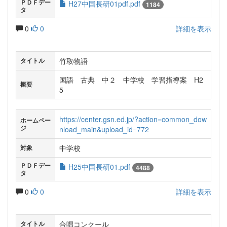
ＰＤＦデー
H27中国長研01pdf.pdf
1184
タ
0
0
詳細を表示
竹取物語
タイトル
国語 古典 中２ 中学校 学習指導案 H2
概要
5
https://center.gsn.ed.jp/?action=common_dow
ホームペー
ジ
nload_main&upload_id=772
中学校
対象
ＰＤＦデー
H25中国長研01.pdf
4488
タ
0
0
詳細を表示
合唱コンクール
タイトル