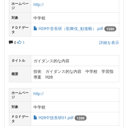
ホームペー
http://
ジ
中学校
対象
ＰＤＦデー
H29中音長研（歌舞伎_勧進帳）.pdf
1590
タ
0
1
詳細を表示
ガイダンス的な内容
タイトル
技術 ガイダンス的な内容 中学校 学習指
概要
導案 H28
ホームペー
http://
ジ
中学校
対象
ＰＤＦデー
H28中技長研01.pdf
1286
タ