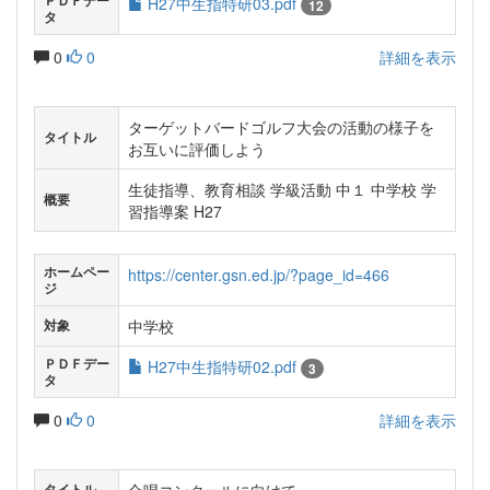
ＰＤＦデー
H27中生指特研03.pdf
12
タ
0
0
詳細を表示
ターゲットバードゴルフ大会の活動の様子を
タイトル
お互いに評価しよう
生徒指導、教育相談 学級活動 中１ 中学校 学
概要
習指導案 H27
ホームペー
https://center.gsn.ed.jp/?page_id=466
ジ
中学校
対象
ＰＤＦデー
H27中生指特研02.pdf
3
タ
0
0
詳細を表示
タイトル