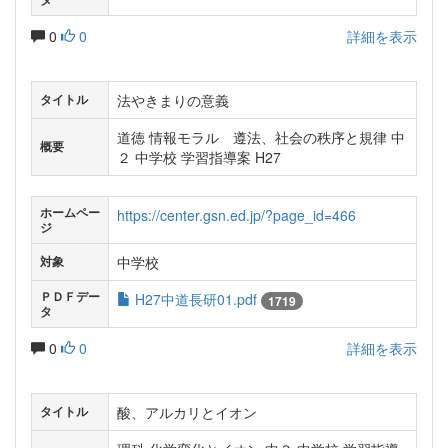
0
0
詳細を表示
法やきまりの意義
タイトル
道徳 情報モラル 遵法、社会の秩序と規律 中
概要
２ 中学校 学習指導案 H27
ホームペー
https://center.gsn.ed.jp/?page_id=466
ジ
中学校
対象
ＰＤＦデー
H27中道長研01.pdf
1719
タ
0
0
詳細を表示
酸、アルカリとイオン
タイトル