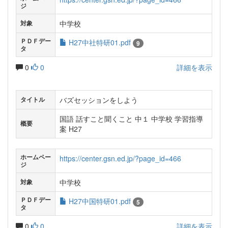
ジ
中学校
対象
ＰＤＦデー
H27中社特研01.pdf
9
タ
0
0
詳細を表示
バズセッションをしよう
タイトル
国語 話すこと聞くこと 中１ 中学校 学習指導
概要
案 H27
ホームペー
https://center.gsn.ed.jp/?page_id=466
ジ
中学校
対象
ＰＤＦデー
H27中国特研01.pdf
5
タ
0
0
詳細を表示