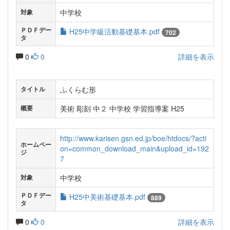
中学校
対象
ＰＤＦデー
H25中学級活動基礎基本.pdf
702
タ
0
0
詳細を表示
ふくらむ形
タイトル
美術 彫刻 中２ 中学校 学習指導案 H25
概要
http://www.karisen.gsn.ed.jp/boe/htdocs/?acti
ホームペー
on=common_download_main&upload_id=192
ジ
7
中学校
対象
ＰＤＦデー
H25中美術基礎基本.pdf
889
タ
0
0
詳細を表示