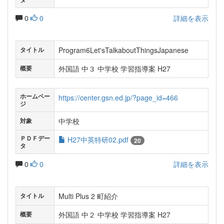
0
0
詳細を表示
Program6Let'sTalkaboutThingsJapanese
タイトル
外国語 中３ 中学校 学習指導案 H27
概要
ホームペー
https://center.gsn.ed.jp/?page_id=466
ジ
中学校
対象
ＰＤＦデー
H27中英特研02.pdf
20
タ
0
0
詳細を表示
Multi Plus 2 町紹介
タイトル
外国語 中２ 中学校 学習指導案 H27
概要