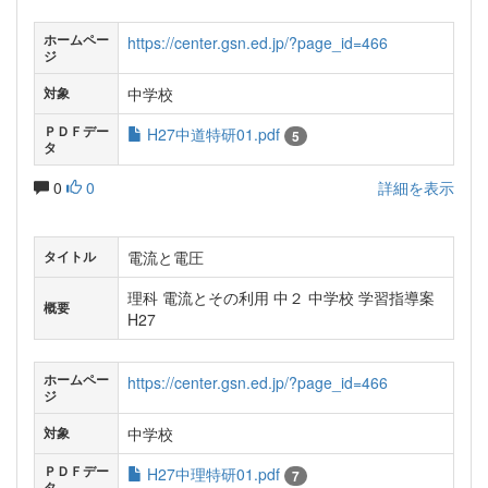
ホームペー
https://center.gsn.ed.jp/?page_id=466
ジ
中学校
対象
ＰＤＦデー
H27中道特研01.pdf
5
タ
0
0
詳細を表示
電流と電圧
タイトル
理科 電流とその利用 中２ 中学校 学習指導案
概要
H27
ホームペー
https://center.gsn.ed.jp/?page_id=466
ジ
中学校
対象
ＰＤＦデー
H27中理特研01.pdf
7
タ