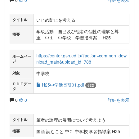
0
0
詳細を表示
いじめ防止を考える
タイトル
学級活動 自己及び他者の個性の理解と尊
概要
重 中１ 中学校 学習指導案 H25
https://center.gsn.ed.jp/?action=common_dow
ホームペー
ジ
nload_main&upload_id=788
中学校
対象
ＰＤＦデー
H25中学活長研01.pdf
633
タ
0
0
詳細を表示
筆者の論理の展開について考えよう
タイトル
国語 読むこと 中２ 中学校 学習指導案 H25
概要