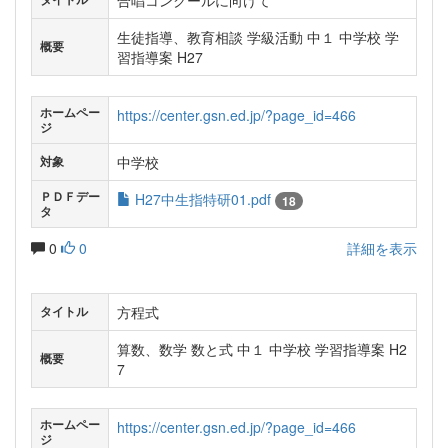
合唱コンクールに向けて
生徒指導、教育相談 学級活動 中１ 中学校 学
概要
習指導案 H27
ホームペー
https://center.gsn.ed.jp/?page_id=466
ジ
中学校
対象
ＰＤＦデー
H27中生指特研01.pdf
18
タ
0
0
詳細を表示
方程式
タイトル
算数、数学 数と式 中１ 中学校 学習指導案 H2
概要
7
ホームペー
https://center.gsn.ed.jp/?page_id=466
ジ