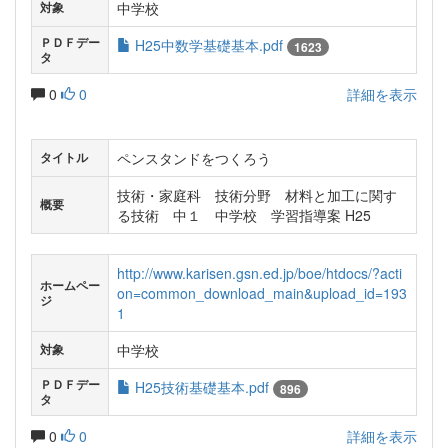
中学校
対象
ＰＤＦデー
H25中数学基礎基本.pdf
1623
タ
0
0
詳細を表示
ペンスタンドをつくろう
タイトル
技術・家庭科 技術分野 材料と加工に関す
概要
る技術 中１ 中学校 学習指導案 H25
http://www.karisen.gsn.ed.jp/boe/htdocs/?acti
ホームペー
on=common_download_main&upload_id=193
ジ
1
中学校
対象
ＰＤＦデー
H25技術基礎基本.pdf
896
タ
0
0
詳細を表示