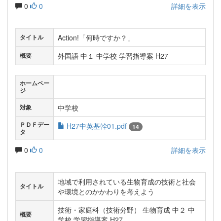
0
0
詳細を表示
Action!「何時ですか？」
タイトル
外国語 中１ 中学校 学習指導案 H27
概要
ホームペー
ジ
中学校
対象
ＰＤＦデー
H27中英基幹01.pdf
14
タ
0
0
詳細を表示
地域で利用されている生物育成の技術と社会
タイトル
や環境とのかかわりを考えよう
技術・家庭科（技術分野） 生物育成 中２ 中
概要
学校 学習指導案 H27