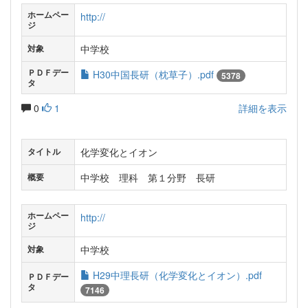
ホームペー
http://
ジ
中学校
対象
ＰＤＦデー
H30中国長研（枕草子）.pdf
5378
タ
0
1
詳細を表示
化学変化とイオン
タイトル
中学校 理科 第１分野 長研
概要
ホームペー
http://
ジ
中学校
対象
H29中理長研（化学変化とイオン）.pdf
ＰＤＦデー
タ
7146