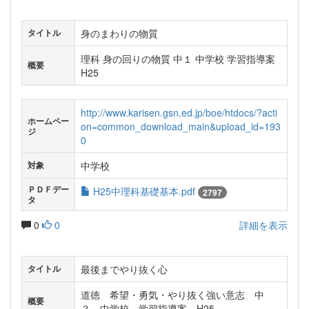
身のまわりの物質
タイトル
理科 身の回りの物質 中１ 中学校 学習指導案
概要
H25
http://www.karisen.gsn.ed.jp/boe/htdocs/?acti
ホームペー
on=common_download_main&upload_id=193
ジ
0
中学校
対象
ＰＤＦデー
H25中理科基礎基本.pdf
2797
タ
0
0
詳細を表示
最後までやり抜く心
タイトル
道徳 希望・勇気・やり抜く強い意志 中
概要
３ 中学校 学習指導案 H25