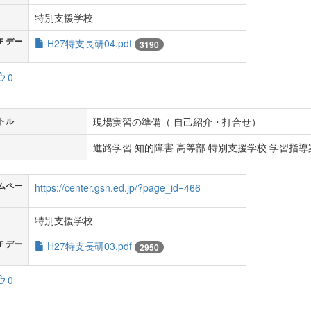
特別支援学校
Ｆデー
H27特支長研04.pdf
3190
0
現場実習の準備（ 自己紹介・打合せ）
トル
進路学習 知的障害 高等部 特別支援学校 学習指導案
ムペー
https://center.gsn.ed.jp/?page_id=466
特別支援学校
Ｆデー
H27特支長研03.pdf
2950
0