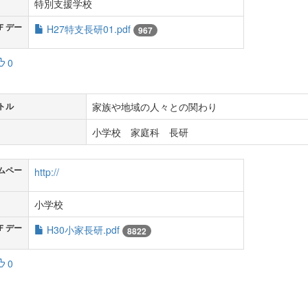
特別支援学校
Ｆデー
H27特支長研01.pdf
967
0
家族や地域の人々との関わり
トル
小学校 家庭科 長研
ムペー
http://
小学校
Ｆデー
H30小家長研.pdf
8822
0