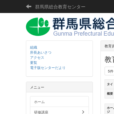
群馬県総合教育センター
教育
組織
所長あいさつ
教
アクセス
要覧
電子版センターだより
5
タイ
メニュー
概要
ホーム
ホー
研修講座
ジ