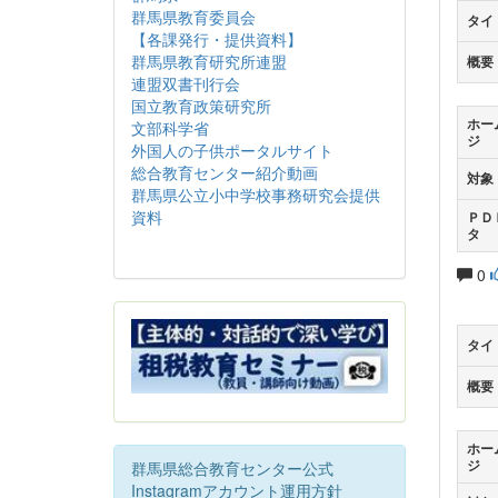
群馬県教育委員会
タイ
【各課発行・提供資料】
群馬県教育研究所連盟
概要
連盟双書刊行会
国立教育政策研究所
ホー
文部科学省
ジ
外国人の子供ポータルサイト
総合教育センター紹介動画
対象
群馬県公立小中学校事務研究会提供
資料
ＰＤ
タ
0
タイ
概要
ホー
ジ
群馬県総合教育センター公式
Instagramアカウント運用方針