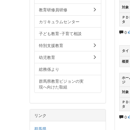
対象
教育研修員研修
ＰＤ
カリキュラムセンター
タ
0
子ども教育･子育て相談
特別支援教育
タイ
幼児教育
概要
総務係より
ホー
群馬県教育ビジョンの実
ジ
現へ向けた取組
対象
ＰＤ
タ
リンク
0
群馬県