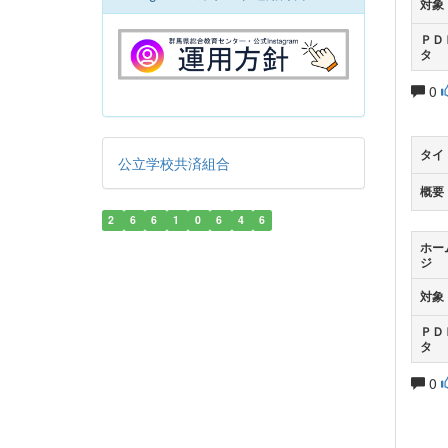
対象
ＰＤ
タ
0
タイ
公立学校共済組合
概要
2
6
6
1
0
6
4
6
ホー
ジ
対象
ＰＤ
タ
0