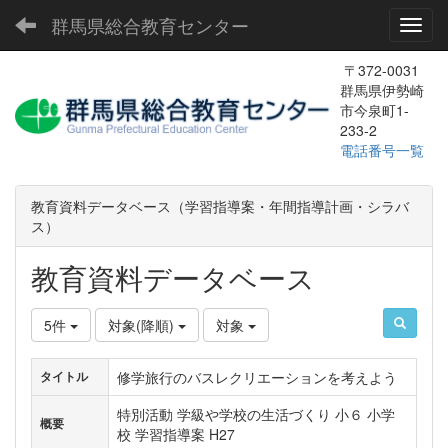
群馬県総合教育センター
Toggl
〒372-0031
群馬県伊勢崎
市今泉町1-
233-2
電話番号一覧
教育資料データベース（学習指導案・年間指導計画・シラバ
ス）
教育資料データベース
5件
対象(降順)
対象
修学旅行のバスレクリエーションを考えよう
タイトル
特別活動 学級や学校の生活づくり 小６ 小学
概要
校 学習指導案 H27