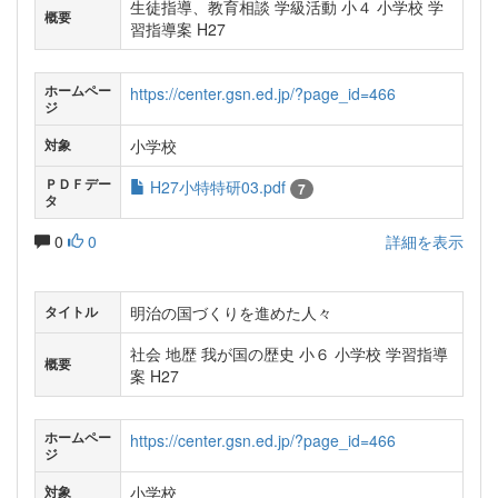
生徒指導、教育相談 学級活動 小４ 小学校 学
概要
習指導案 H27
ホームペー
https://center.gsn.ed.jp/?page_id=466
ジ
小学校
対象
ＰＤＦデー
H27小特特研03.pdf
7
タ
0
0
詳細を表示
明治の国づくりを進めた人々
タイトル
社会 地歴 我が国の歴史 小６ 小学校 学習指導
概要
案 H27
ホームペー
https://center.gsn.ed.jp/?page_id=466
ジ
小学校
対象