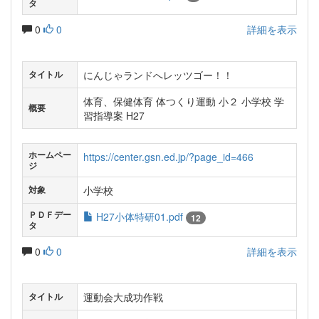
タ
0
0
詳細を表示
にんじゃランドへレッツゴー！！
タイトル
体育、保健体育 体つくり運動 小２ 小学校 学
概要
習指導案 H27
ホームペー
https://center.gsn.ed.jp/?page_id=466
ジ
小学校
対象
ＰＤＦデー
H27小体特研01.pdf
12
タ
0
0
詳細を表示
運動会大成功作戦
タイトル