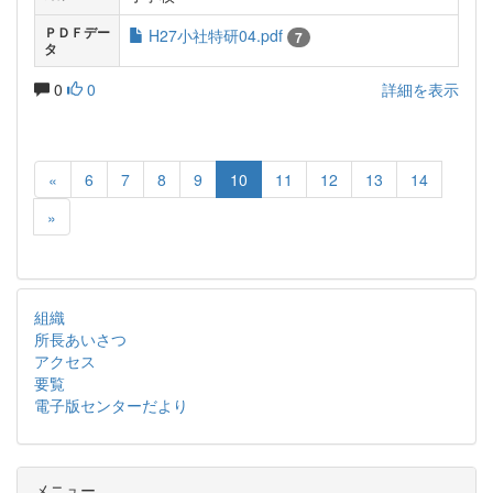
ＰＤＦデー
H27小社特研04.pdf
7
タ
0
0
詳細を表示
«
6
7
8
9
10
11
12
13
14
»
組織
所長あいさつ
アクセス
要覧
電子版センターだより
メニュー