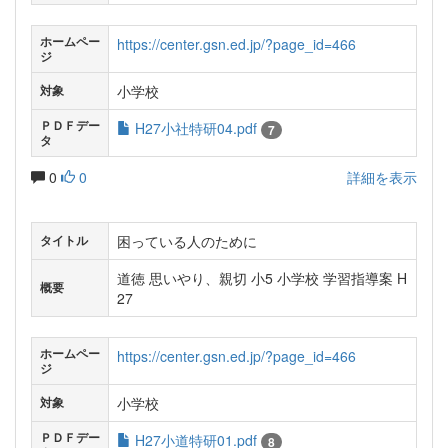
ホームペー
https://center.gsn.ed.jp/?page_id=466
ジ
小学校
対象
ＰＤＦデー
H27小社特研04.pdf
7
タ
0
0
詳細を表示
困っている人のために
タイトル
道徳 思いやり、親切 小5 小学校 学習指導案 H
概要
27
ホームペー
https://center.gsn.ed.jp/?page_id=466
ジ
小学校
対象
ＰＤＦデー
H27小道特研01.pdf
8