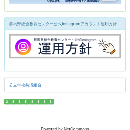
群馬県総合教育センター公式Instagramアカウント運用方針
公立学校共済組合
2
6
6
5
8
4
6
8
Powered by NetCommons