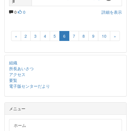
タ
0
0
詳細を表示
«
2
3
4
5
6
7
8
9
10
»
組織
所長あいさつ
アクセス
要覧
電子版センターだより
メニュー
ホーム