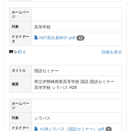
ホームペー
ジ
高等学校
対象
ＰＤＦデー
H27高社基幹01.pdf
12
タ
0
0
詳細を表示
国語セミナー
タイトル
県立伊勢崎商業高等学校 国語 国語セミナー
概要
高等学校 シラバス H28
ホームペー
ジ
シラバス
対象
ＰＤＦデー
Ｈ28シラバス（国語セミナー）.pdf
7