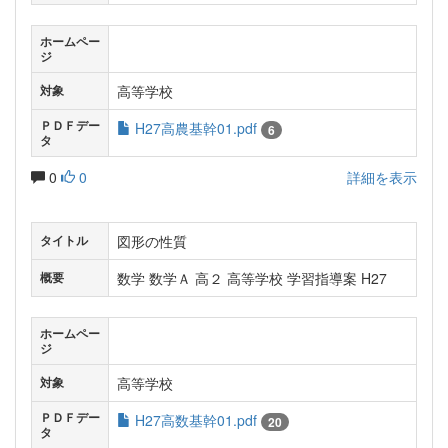
ホームペー
ジ
高等学校
対象
ＰＤＦデー
H27高農基幹01.pdf
6
タ
0
0
詳細を表示
図形の性質
タイトル
数学 数学Ａ 高２ 高等学校 学習指導案 H27
概要
ホームペー
ジ
高等学校
対象
ＰＤＦデー
H27高数基幹01.pdf
20
タ