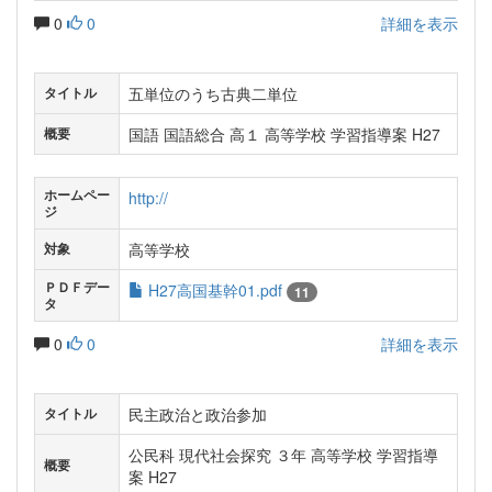
0
0
詳細を表示
五単位のうち古典二単位
タイトル
国語 国語総合 高１ 高等学校 学習指導案 H27
概要
ホームペー
http://
ジ
高等学校
対象
ＰＤＦデー
H27高国基幹01.pdf
11
タ
0
0
詳細を表示
民主政治と政治参加
タイトル
公民科 現代社会探究 ３年 高等学校 学習指導
概要
案 H27