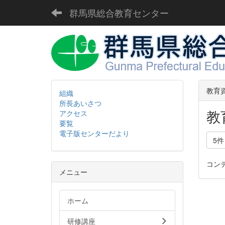
群馬県総合教育センター
教育
組織
所長あいさつ
教
アクセス
要覧
電子版センターだより
5
コン
メニュー
ホーム
研修講座