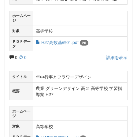
ホームペー
ジ
高等学校
対象
ＰＤＦデー
H27高数基幹01.pdf
20
タ
0
0
詳細を表示
年中行事とフラワーデザイン
タイトル
農業 グリーンデザイン 高２ 高等学校 学習指
概要
導案 H27
ホームペー
ジ
高等学校
対象
ＰＤＦデー