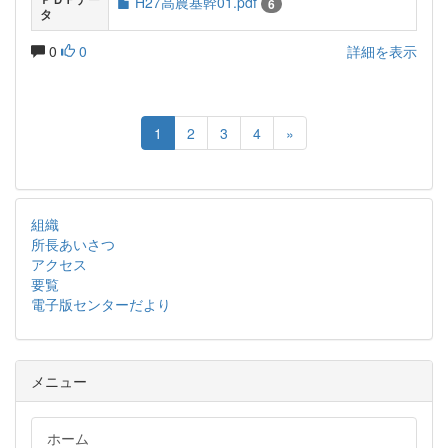
H27高農基幹01.pdf
6
タ
0
0
詳細を表示
1
2
3
4
»
組織
所長あいさつ
アクセス
要覧
電子版センターだより
メニュー
ホーム