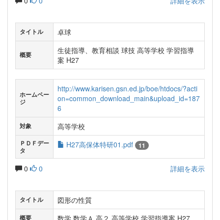
0
0
詳細を表示
卓球
タイトル
生徒指導、教育相談 球技 高等学校 学習指導
概要
案 H27
http://www.karisen.gsn.ed.jp/boe/htdocs/?acti
ホームペー
on=common_download_main&upload_id=187
ジ
6
高等学校
対象
ＰＤＦデー
H27高保体特研01.pdf
11
タ
0
0
詳細を表示
図形の性質
タイトル
数学 数学Ａ 高２ 高等学校 学習指導案 H27
概要