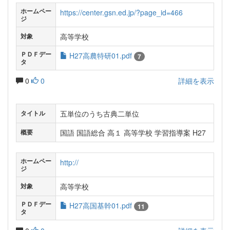
ホームペー
https://center.gsn.ed.jp/?page_id=466
ジ
高等学校
対象
ＰＤＦデー
H27高農特研01.pdf
7
タ
0
0
詳細を表示
五単位のうち古典二単位
タイトル
国語 国語総合 高１ 高等学校 学習指導案 H27
概要
ホームペー
http://
ジ
高等学校
対象
ＰＤＦデー
H27高国基幹01.pdf
11
タ