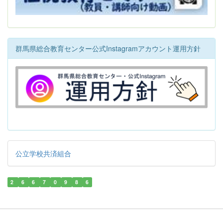
群馬県総合教育センター公式Instagramアカウント運用方針
公立学校共済組合
2
6
6
7
0
9
8
6