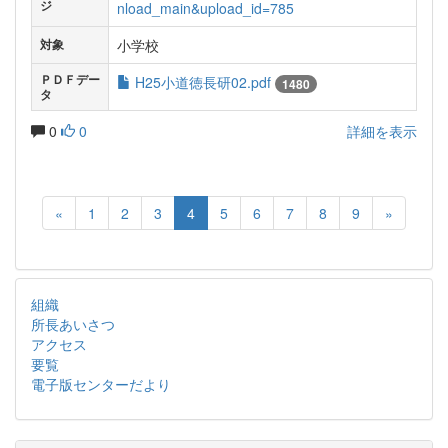
ジ
nload_main&upload_id=785
小学校
対象
ＰＤＦデー
H25小道徳長研02.pdf
1480
タ
0
0
詳細を表示
«
1
2
3
4
5
6
7
8
9
»
組織
所長あいさつ
アクセス
要覧
電子版センターだより