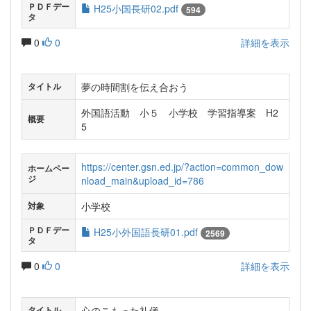
ＰＤＦデー
H25小国長研02.pdf
594
タ
0
0
詳細を表示
夢の時間割を伝え合おう
タイトル
外国語活動 小５ 小学校 学習指導案 H2
概要
5
https://center.gsn.ed.jp/?action=common_dow
ホームペー
ジ
nload_main&upload_id=786
小学校
対象
ＰＤＦデー
H25小外国語長研01.pdf
2569
タ
0
0
詳細を表示
心のこもった礼儀
タイトル