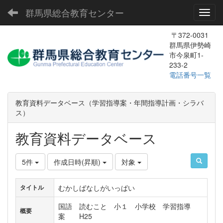
群馬県総合教育センター
Toggl
〒372-0031
群馬県伊勢崎
市今泉町1-
233-2
電話番号一覧
教育資料データベース（学習指導案・年間指導計画・シラバ
ス）
教育資料データベース
5件
作成日時(昇順)
対象
むかしばなしがいっぱい
タイトル
国語 読むこと 小１ 小学校 学習指導
概要
案 H25