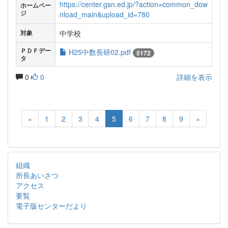
https://center.gsn.ed.jp/?action=common_dow
ホームペー
ジ
nload_main&upload_id=780
中学校
対象
ＰＤＦデー
H25中数長研02.pdf
5172
タ
0
0
詳細を表示
«
1
2
3
4
5
6
7
8
9
»
組織
所長あいさつ
アクセス
要覧
電子版センターだより