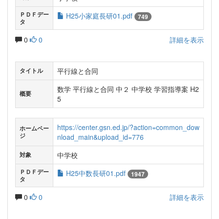
ＰＤＦデー
H25小家庭長研01.pdf
749
タ
0
0
詳細を表示
平行線と合同
タイトル
数学 平行線と合同 中２ 中学校 学習指導案 H2
概要
5
https://center.gsn.ed.jp/?action=common_dow
ホームペー
ジ
nload_main&upload_id=776
中学校
対象
ＰＤＦデー
H25中数長研01.pdf
1947
タ
0
0
詳細を表示