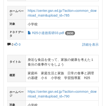
https://center.gsn.ed.jp/?action=common_dow
ホームペー
ジ
nload_main&upload_id=785
小学校
対象
ＰＤＦデー
H25小道徳長研03.pdf
2630
タ
0
0
詳細を表示
身近な食品を使って、家族の健康を考えた１
タイトル
食分の食事作りをしよう
家庭科 家庭生活と家族 日常の食事と調理
概要
の基礎 小６ 小学校 学習指導案 H25
https://center.gsn.ed.jp/?action=common_dow
ホームペー
ジ
nload_main&upload_id=790
小学校
対象