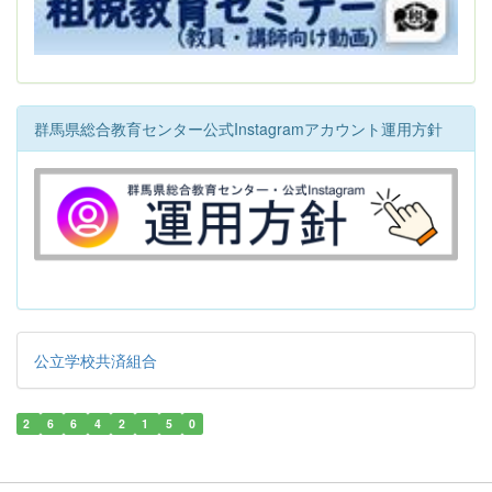
群馬県総合教育センター公式Instagramアカウント運用方針
公立学校共済組合
2
6
6
4
2
1
5
0