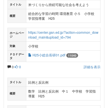
米づくりから持続可能な社会を考えよう
タイトル
総合的な学習の時間 環境教育 小５ 小学校
概要
学習指導案 H25
https://center.gsn.ed.jp/?action=common_dow
ホームペー
ジ
nload_main&upload_id=794
小学校
対象
ＰＤＦデー
H25小総合長研01.pdf
11040
タ
0
0
詳細を表示
比例と反比例
タイトル
数学 比例と反比例 中１ 中学校 学習指
概要
導案 H25