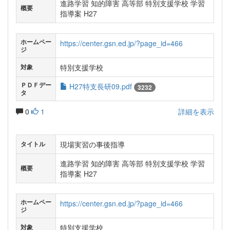
進路学習 知的障害 高等部 特別支援学校 学習
概要
指導案 H27
ホームペー
https://center.gsn.ed.jp/?page_id=466
ジ
特別支援学校
対象
ＰＤＦデー
H27特支長研09.pdf
3232
タ
0
1
詳細を表示
現場実習の事後指導
タイトル
進路学習 知的障害 高等部 特別支援学校 学習
概要
指導案 H27
ホームペー
https://center.gsn.ed.jp/?page_id=466
ジ
特別支援学校
対象