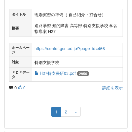
現場実習の準備（ 自己紹介・打合せ）
タイトル
進路学習 知的障害 高等部 特別支援学校 学習
概要
指導案 H27
ホームペー
https://center.gsn.ed.jp/?page_id=466
ジ
特別支援学校
対象
ＰＤＦデー
H27特支長研03.pdf
2950
タ
0
0
詳細を表示
1
2
»