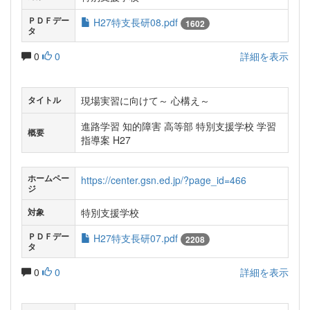
ＰＤＦデー
H27特支長研08.pdf
1602
タ
0
0
詳細を表示
現場実習に向けて～ 心構え～
タイトル
進路学習 知的障害 高等部 特別支援学校 学習
概要
指導案 H27
ホームペー
https://center.gsn.ed.jp/?page_id=466
ジ
特別支援学校
対象
ＰＤＦデー
H27特支長研07.pdf
2208
タ
0
0
詳細を表示