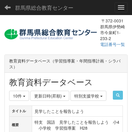
群馬県総合教育センター
Toggl
〒372-0031
群馬県伊勢崎
市今泉町1-
233-2
電話番号一覧
教育資料データベース（学習指導案・年間指導計画・シラバ
ス）
教育資料データベース
10件
更新日時(昇順)
特別支援学校
見学したことを報告しよう
タイトル
特支 国語 見学したことを報告しよう 小4
概要
小学校 学習指導案 H28