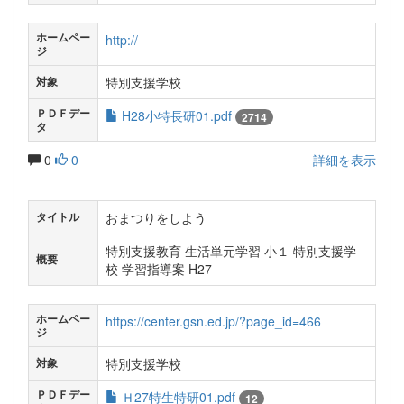
ホームペー
http://
ジ
特別支援学校
対象
ＰＤＦデー
H28小特長研01.pdf
2714
タ
0
0
詳細を表示
おまつりをしよう
タイトル
特別支援教育 生活単元学習 小１ 特別支援学
概要
校 学習指導案 H27
ホームペー
https://center.gsn.ed.jp/?page_id=466
ジ
特別支援学校
対象
ＰＤＦデー
Ｈ27特生特研01.pdf
12