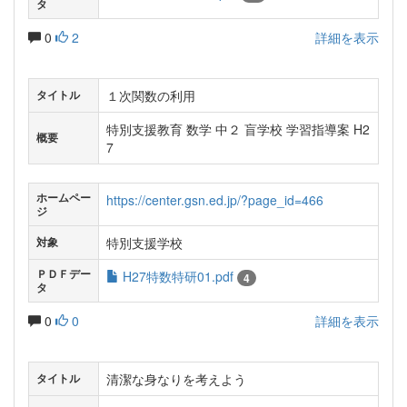
タ
0
2
詳細を表示
１次関数の利用
タイトル
特別支援教育 数学 中２ 盲学校 学習指導案 H2
概要
7
ホームペー
https://center.gsn.ed.jp/?page_id=466
ジ
特別支援学校
対象
ＰＤＦデー
H27特数特研01.pdf
4
タ
0
0
詳細を表示
清潔な身なりを考えよう
タイトル