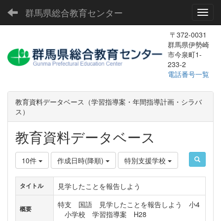
群馬県総合教育センター
Toggl
〒372-0031
群馬県伊勢崎
市今泉町1-
233-2
電話番号一覧
教育資料データベース（学習指導案・年間指導計画・シラバ
ス）
教育資料データベース
10件
作成日時(降順)
特別支援学校
見学したことを報告しよう
タイトル
特支 国語 見学したことを報告しよう 小4
概要
小学校 学習指導案 H28