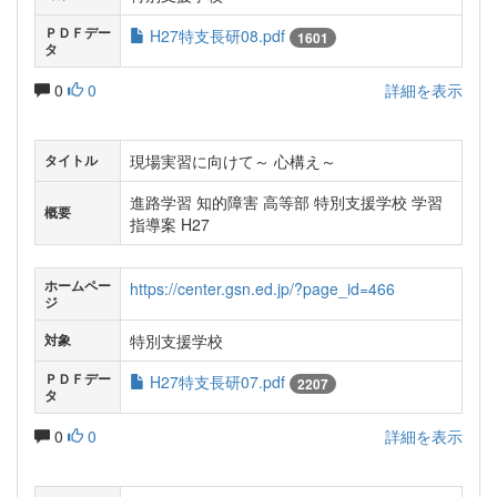
ＰＤＦデー
H27特支長研08.pdf
1601
タ
0
0
詳細を表示
現場実習に向けて～ 心構え～
タイトル
進路学習 知的障害 高等部 特別支援学校 学習
概要
指導案 H27
ホームペー
https://center.gsn.ed.jp/?page_id=466
ジ
特別支援学校
対象
ＰＤＦデー
H27特支長研07.pdf
2207
タ
0
0
詳細を表示