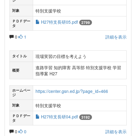
ジ
特別支援学校
対象
ＰＤＦデー
H27特支長研05.pdf
2799
タ
0
1
詳細を表示
現場実習の目標を考えよう
タイトル
進路学習 知的障害 高等部 特別支援学校 学習
概要
指導案 H27
ホームペー
https://center.gsn.ed.jp/?page_id=466
ジ
特別支援学校
対象
ＰＤＦデー
H27特支長研04.pdf
3192
タ
0
0
詳細を表示