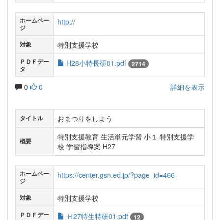
ホームペー
http://
ジ
特別支援学校
対象
ＰＤＦデー
H28小特長研01.pdf
2714
タ
0
0
詳細を表示
おまつりをしよう
タイトル
特別支援教育 生活単元学習 小１ 特別支援学
概要
校 学習指導案 H27
ホームペー
https://center.gsn.ed.jp/?page_id=466
ジ
特別支援学校
対象
ＰＤＦデー
Ｈ27特生特研01.pdf
12