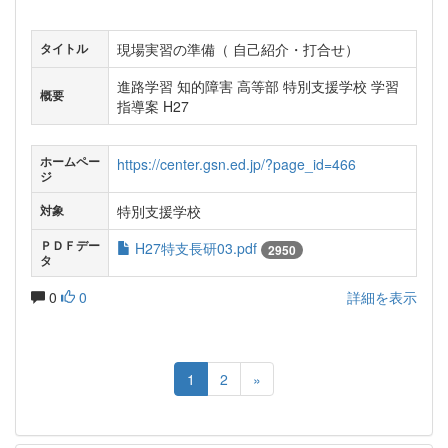
現場実習の準備（ 自己紹介・打合せ）
タイトル
進路学習 知的障害 高等部 特別支援学校 学習
概要
指導案 H27
ホームペー
https://center.gsn.ed.jp/?page_id=466
ジ
特別支援学校
対象
ＰＤＦデー
H27特支長研03.pdf
2950
タ
0
0
詳細を表示
1
2
»