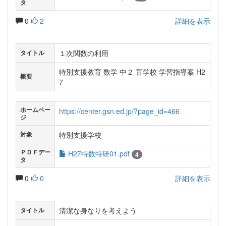
タ
0
2
詳細を表示
１次関数の利用
タイトル
特別支援教育 数学 中２ 盲学校 学習指導案 H2
概要
7
ホームペー
https://center.gsn.ed.jp/?page_id=466
ジ
特別支援学校
対象
ＰＤＦデー
H27特数特研01.pdf
4
タ
0
0
詳細を表示
清潔な身なりを考えよう
タイトル