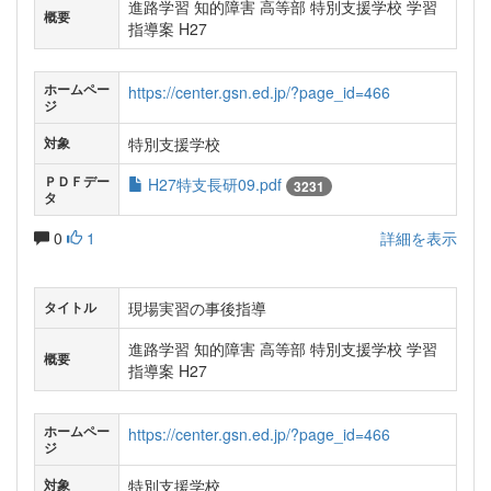
進路学習 知的障害 高等部 特別支援学校 学習
概要
指導案 H27
ホームペー
https://center.gsn.ed.jp/?page_id=466
ジ
特別支援学校
対象
ＰＤＦデー
H27特支長研09.pdf
3231
タ
0
1
詳細を表示
現場実習の事後指導
タイトル
進路学習 知的障害 高等部 特別支援学校 学習
概要
指導案 H27
ホームペー
https://center.gsn.ed.jp/?page_id=466
ジ
特別支援学校
対象