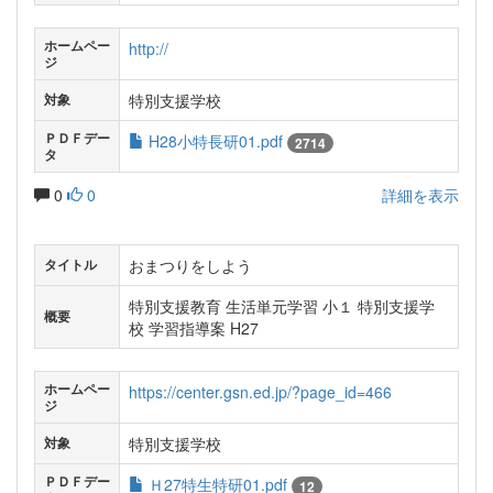
ホームペー
http://
ジ
特別支援学校
対象
ＰＤＦデー
H28小特長研01.pdf
2714
タ
0
0
詳細を表示
おまつりをしよう
タイトル
特別支援教育 生活単元学習 小１ 特別支援学
概要
校 学習指導案 H27
ホームペー
https://center.gsn.ed.jp/?page_id=466
ジ
特別支援学校
対象
ＰＤＦデー
Ｈ27特生特研01.pdf
12