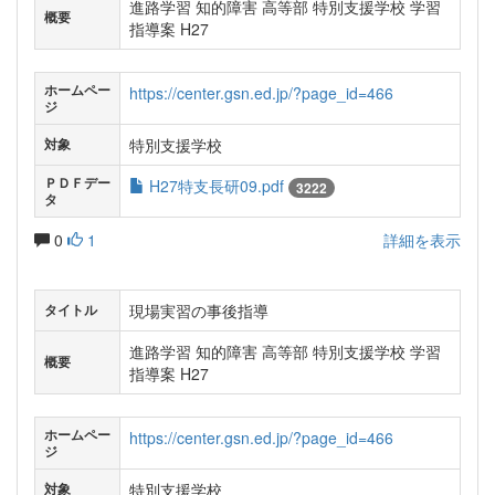
進路学習 知的障害 高等部 特別支援学校 学習
概要
指導案 H27
ホームペー
https://center.gsn.ed.jp/?page_id=466
ジ
特別支援学校
対象
ＰＤＦデー
H27特支長研09.pdf
3222
タ
0
1
詳細を表示
現場実習の事後指導
タイトル
進路学習 知的障害 高等部 特別支援学校 学習
概要
指導案 H27
ホームペー
https://center.gsn.ed.jp/?page_id=466
ジ
特別支援学校
対象