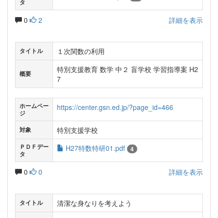
タ
0
2
詳細を表示
１次関数の利用
タイトル
特別支援教育 数学 中２ 盲学校 学習指導案 H2
概要
7
ホームペー
https://center.gsn.ed.jp/?page_id=466
ジ
特別支援学校
対象
ＰＤＦデー
H27特数特研01.pdf
4
タ
0
0
詳細を表示
清潔な身なりを考えよう
タイトル