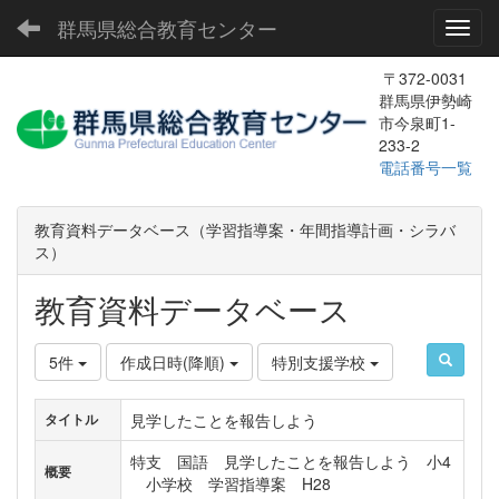
群馬県総合教育センター
Toggl
〒372-0031
群馬県伊勢崎
市今泉町1-
233-2
電話番号一覧
教育資料データベース（学習指導案・年間指導計画・シラバ
ス）
教育資料データベース
5件
作成日時(降順)
特別支援学校
見学したことを報告しよう
タイトル
特支 国語 見学したことを報告しよう 小4
概要
小学校 学習指導案 H28