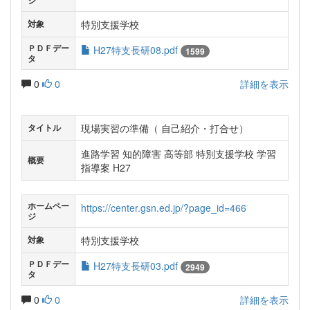
ジ
特別支援学校
対象
ＰＤＦデー
H27特支長研08.pdf
1599
タ
0
0
詳細を表示
現場実習の準備（ 自己紹介・打合せ）
タイトル
進路学習 知的障害 高等部 特別支援学校 学習
概要
指導案 H27
ホームペー
https://center.gsn.ed.jp/?page_id=466
ジ
特別支援学校
対象
ＰＤＦデー
H27特支長研03.pdf
2949
タ
0
0
詳細を表示