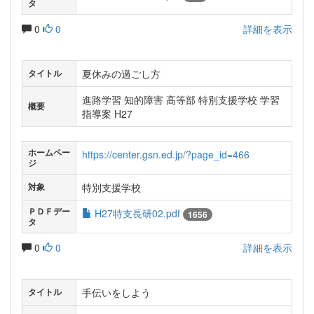
タ
0
0
詳細を表示
夏休みの過ごし方
タイトル
進路学習 知的障害 高等部 特別支援学校 学習
概要
指導案 H27
ホームペー
https://center.gsn.ed.jp/?page_id=466
ジ
特別支援学校
対象
ＰＤＦデー
H27特支長研02.pdf
1656
タ
0
0
詳細を表示
手伝いをしよう
タイトル