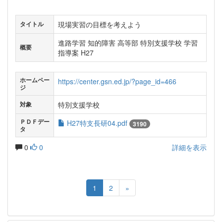
現場実習の目標を考えよう
タイトル
進路学習 知的障害 高等部 特別支援学校 学習
概要
指導案 H27
ホームペー
https://center.gsn.ed.jp/?page_id=466
ジ
特別支援学校
対象
ＰＤＦデー
H27特支長研04.pdf
3190
タ
0
0
詳細を表示
1
2
»