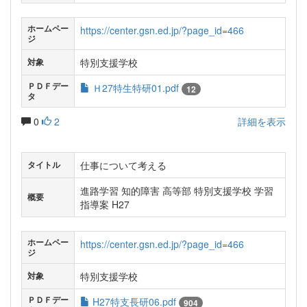
ホームペー
https://center.gsn.ed.jp/?page_id=466
ジ
特別支援学校
対象
ＰＤＦデー
Ｈ27特生特研01.pdf
12
タ
0
2
詳細を表示
仕事について考える
タイトル
進路学習 知的障害 高等部 特別支援学校 学習
概要
指導案 H27
ホームペー
https://center.gsn.ed.jp/?page_id=466
ジ
特別支援学校
対象
ＰＤＦデー
H27特支長研06.pdf
904