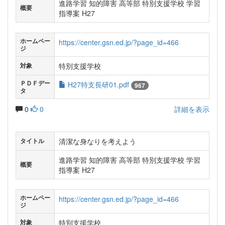
進路学習 知的障害 高等部 特別支援学校 学習
概要
指導案 H27
ホームペー
https://center.gsn.ed.jp/?page_id=466
ジ
特別支援学校
対象
ＰＤＦデー
H27特支長研01.pdf
967
タ
0
0
詳細を表示
清潔な身なりを考えよう
タイトル
進路学習 知的障害 高等部 特別支援学校 学習
概要
指導案 H27
ホームペー
https://center.gsn.ed.jp/?page_id=466
ジ
特別支援学校
対象