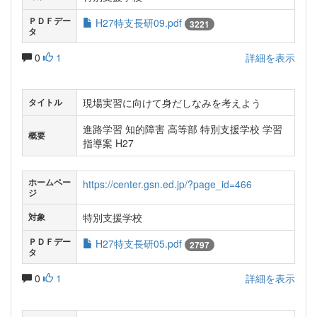
ＰＤＦデー
H27特支長研09.pdf
3221
タ
0
1
詳細を表示
現場実習に向けて身だしなみを考えよう
タイトル
進路学習 知的障害 高等部 特別支援学校 学習
概要
指導案 H27
ホームペー
https://center.gsn.ed.jp/?page_id=466
ジ
特別支援学校
対象
ＰＤＦデー
H27特支長研05.pdf
2797
タ
0
1
詳細を表示