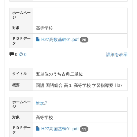
ホームペー
ジ
高等学校
対象
ＰＤＦデー
H27高数基幹01.pdf
20
タ
0
0
詳細を表示
五単位のうち古典二単位
タイトル
国語 国語総合 高１ 高等学校 学習指導案 H27
概要
ホームペー
http://
ジ
高等学校
対象
ＰＤＦデー
H27高国基幹01.pdf
11
タ