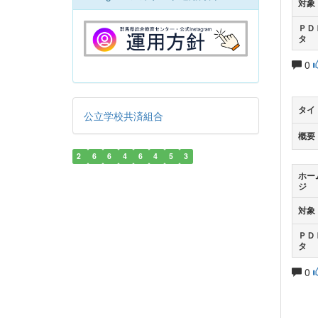
対象
ＰＤ
タ
0
タイ
公立学校共済組合
概要
2
6
6
4
6
4
5
3
ホー
ジ
対象
ＰＤ
タ
0