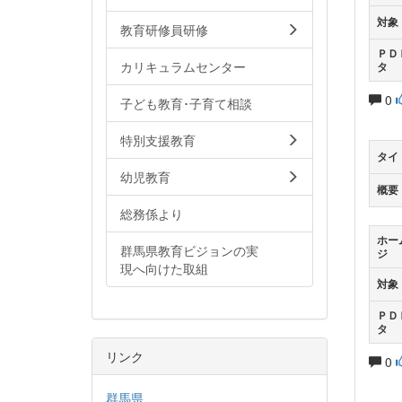
対象
教育研修員研修
ＰＤ
カリキュラムセンター
タ
0
子ども教育･子育て相談
特別支援教育
タイ
幼児教育
概要
総務係より
ホー
群馬県教育ビジョンの実
ジ
現へ向けた取組
対象
ＰＤ
タ
リンク
0
群馬県