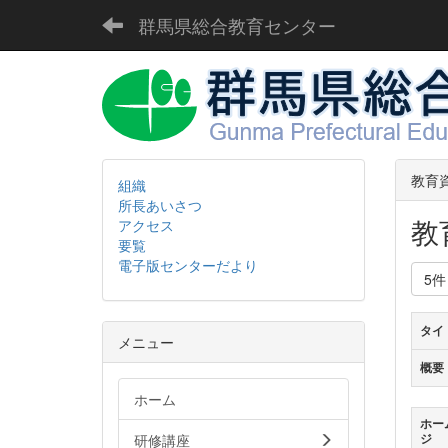
群馬県総合教育センター
教育
組織
所長あいさつ
教
アクセス
要覧
電子版センターだより
5
タイ
メニュー
概要
ホーム
ホー
研修講座
ジ