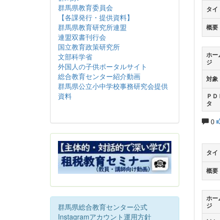
群馬県教育委員会
タイ
【各課発行・提供資料】
群馬県教育研究所連盟
概要
連盟双書刊行会
国立教育政策研究所
ホー
文部科学省
ジ
外国人の子供ポータルサイト
総合教育センター紹介動画
対象
群馬県公立小中学校事務研究会提供
資料
ＰＤ
タ
0
タイ
概要
ホー
ジ
群馬県総合教育センター公式
Instagramアカウント運用方針