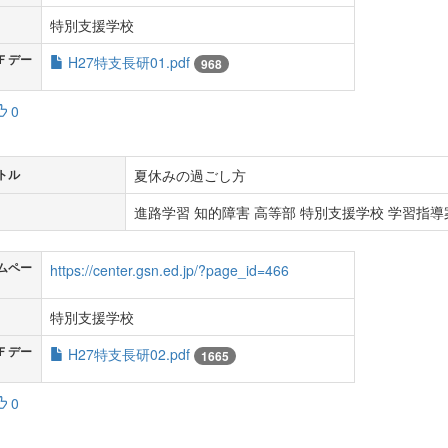
特別支援学校
Ｆデー
H27特支長研01.pdf
968
0
夏休みの過ごし方
トル
進路学習 知的障害 高等部 特別支援学校 学習指導案
ムペー
https://center.gsn.ed.jp/?page_id=466
特別支援学校
Ｆデー
H27特支長研02.pdf
1665
0