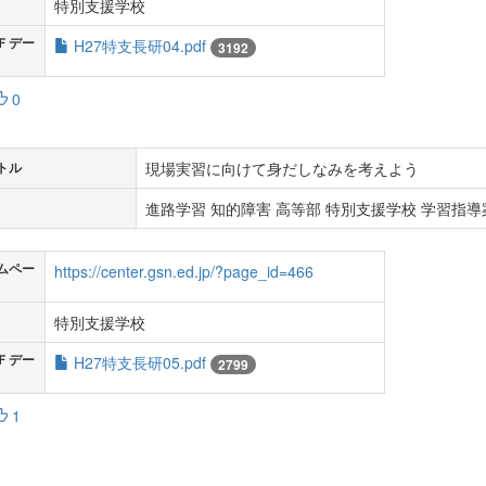
特別支援学校
Ｆデー
H27特支長研04.pdf
3192
0
現場実習に向けて身だしなみを考えよう
トル
進路学習 知的障害 高等部 特別支援学校 学習指導案
ムペー
https://center.gsn.ed.jp/?page_id=466
特別支援学校
Ｆデー
H27特支長研05.pdf
2799
1