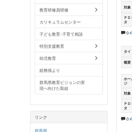
対象
教育研修員研修
ＰＤ
カリキュラムセンター
タ
0
子ども教育･子育て相談
特別支援教育
タイ
幼児教育
概要
総務係より
ホー
群馬県教育ビジョンの実
ジ
現へ向けた取組
対象
ＰＤ
タ
リンク
0
群馬県