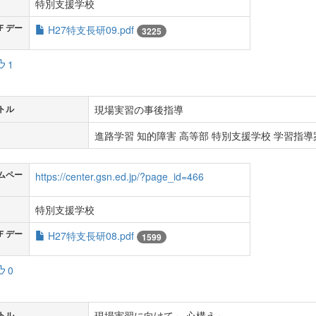
特別支援学校
Ｆデー
H27特支長研09.pdf
3225
1
現場実習の事後指導
トル
進路学習 知的障害 高等部 特別支援学校 学習指導案
ムペー
https://center.gsn.ed.jp/?page_id=466
特別支援学校
Ｆデー
H27特支長研08.pdf
1599
0
現場実習に向けて～ 心構え～
トル