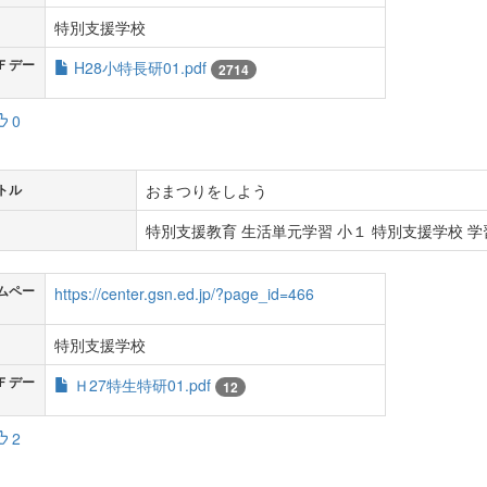
特別支援学校
Ｆデー
H28小特長研01.pdf
2714
0
おまつりをしよう
トル
特別支援教育 生活単元学習 小１ 特別支援学校 学習
ムペー
https://center.gsn.ed.jp/?page_id=466
特別支援学校
Ｆデー
Ｈ27特生特研01.pdf
12
2