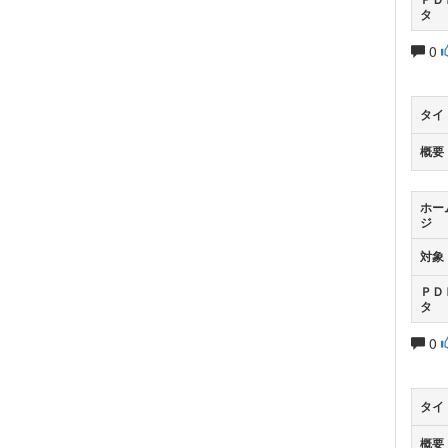
タ
0
タイ
概要
ホー
ジ
対象
ＰＤ
タ
0
タイ
概要