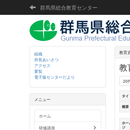
群馬県総合教育センター
教育
組織
所長あいさつ
教
アクセス
要覧
電子版センターだより
20
タイ
メニュー
概要
ホーム
ホー
研修講座
ジ