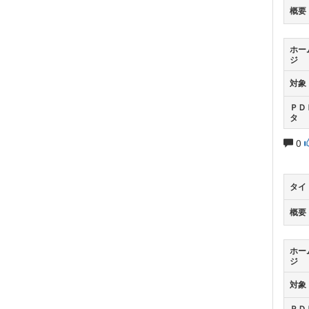
概要
ホー
ジ
対象
ＰＤ
タ
0
タイ
概要
ホー
ジ
対象
ＰＤ