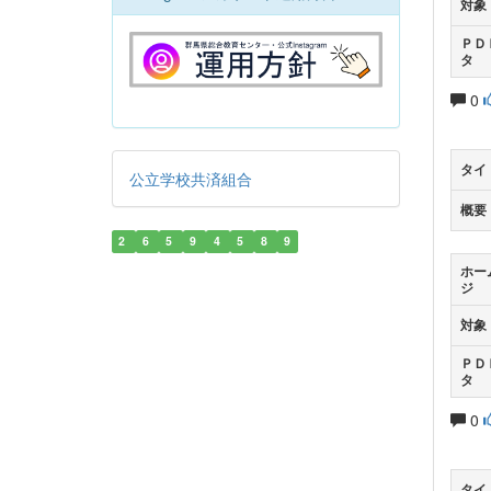
対象
ＰＤ
タ
0
タイ
公立学校共済組合
概要
2
6
5
9
4
5
8
9
ホー
ジ
対象
ＰＤ
タ
0
タイ