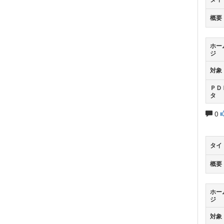
概要
ホー
ジ
対象
ＰＤ
タ
0
タイ
概要
ホー
ジ
対象