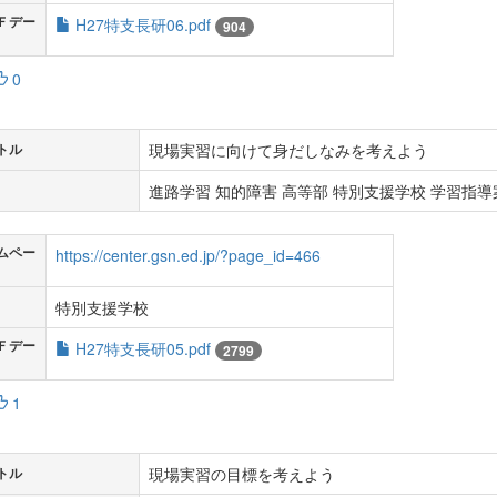
Ｆデー
H27特支長研06.pdf
904
0
現場実習に向けて身だしなみを考えよう
トル
進路学習 知的障害 高等部 特別支援学校 学習指導案
ムペー
https://center.gsn.ed.jp/?page_id=466
特別支援学校
Ｆデー
H27特支長研05.pdf
2799
1
現場実習の目標を考えよう
トル