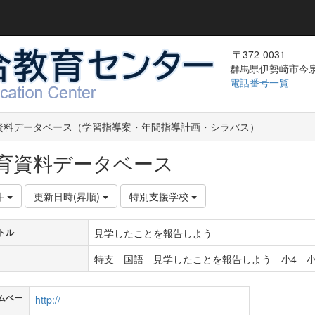
〒372-0031
群馬県伊勢崎市今泉町
電話番号一覧
資料データベース（学習指導案・年間指導計画・シラバス）
育資料データベース
件
更新日時(昇順)
特別支援学校
見学したことを報告しよう
トル
特支 国語 見学したことを報告しよう 小4 小
ムペー
http://