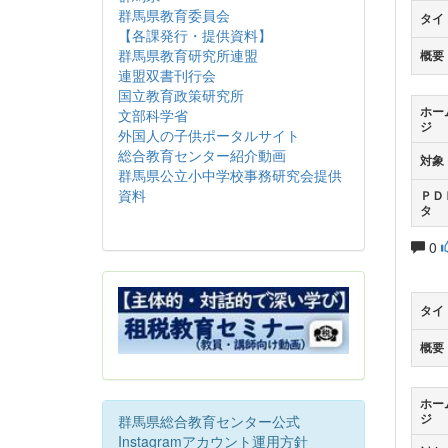
群馬県教育委員会
タイ
【各課発行・提供資料】
群馬県教育研究所連盟
概要
連盟双書刊行会
国立教育政策研究所
ホー
文部科学省
ジ
外国人の子供ポータルサイト
総合教育センター紹介動画
対象
群馬県公立小中学校事務研究会提供
資料
ＰＤ
タ
0
タイ
概要
ホー
ジ
群馬県総合教育センター公式
Instagramアカウント運用方針