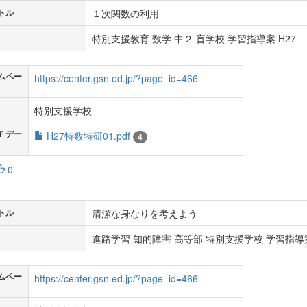
１次関数の利用
トル
特別支援教育 数学 中２ 盲学校 学習指導案 H27
ムペー
https://center.gsn.ed.jp/?page_id=466
特別支援学校
Ｆデー
H27特数特研01.pdf
4
0
清潔な身なりを考えよう
トル
進路学習 知的障害 高等部 特別支援学校 学習指導案
ムペー
https://center.gsn.ed.jp/?page_id=466