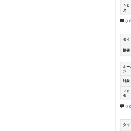
ＰＤ
タ
0
タイ
概要
ホー
ジ
対象
ＰＤ
タ
0
タイ