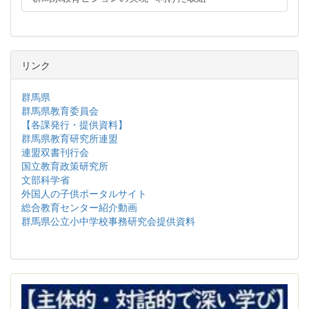
リンク
群馬県
群馬県教育委員会
【各課発行・提供資料】
群馬県教育研究所連盟
連盟双書刊行会
国立教育政策研究所
文部科学省
外国人の子供ポータルサイト
総合教育センター紹介動画
群馬県公立小中学校事務研究会提供資料