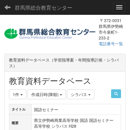
群馬県総合教育センター
Toggl
〒372-0031
群馬県伊勢崎
市今泉町1-
233-2
電話番号一覧
教育資料データベース（学習指導案・年間指導計画・シラバ
ス）
教育資料データベース
1件
作成日時(降順)
シラバス
国語セミナー
タイトル
県立伊勢崎商業高等学校 国語 国語セミナー
概要
高等学校 シラバス H28