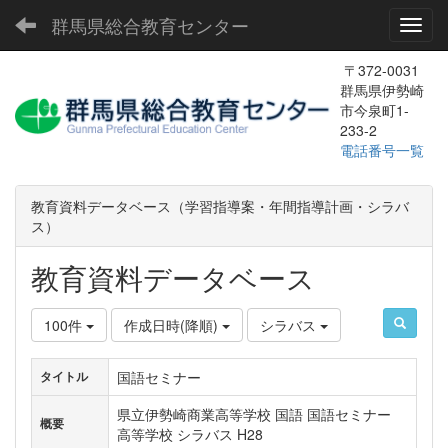
群馬県総合教育センター
Toggl
〒372-0031
群馬県伊勢崎
市今泉町1-
233-2
電話番号一覧
教育資料データベース（学習指導案・年間指導計画・シラバ
ス）
教育資料データベース
100件
作成日時(降順)
シラバス
国語セミナー
タイトル
県立伊勢崎商業高等学校 国語 国語セミナー
概要
高等学校 シラバス H28