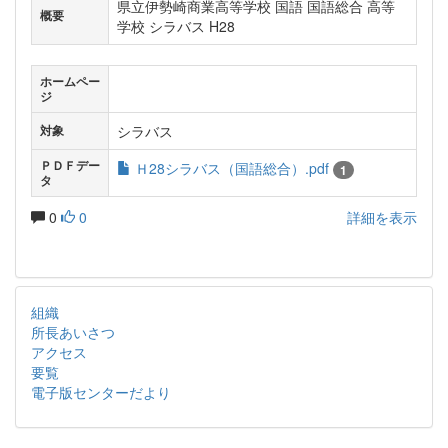
県立伊勢崎商業高等学校 国語 国語総合 高等
概要
学校 シラバス H28
ホームペー
ジ
シラバス
対象
ＰＤＦデー
Ｈ28シラバス（国語総合）.pdf
1
タ
0
0
詳細を表示
組織
所長あいさつ
アクセス
要覧
電子版センターだより