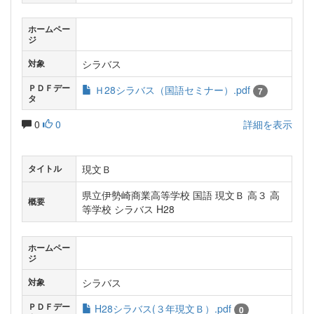
ホームペー
ジ
シラバス
対象
ＰＤＦデー
Ｈ28シラバス（国語セミナー）.pdf
7
タ
0
0
詳細を表示
現文Ｂ
タイトル
県立伊勢崎商業高等学校 国語 現文Ｂ 高３ 高
概要
等学校 シラバス H28
ホームペー
ジ
シラバス
対象
ＰＤＦデー
H28シラバス(３年現文Ｂ）.pdf
0