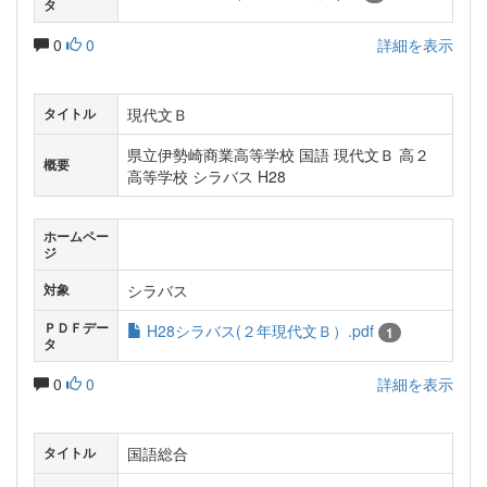
タ
0
0
詳細を表示
現代文Ｂ
タイトル
県立伊勢崎商業高等学校 国語 現代文Ｂ 高２
概要
高等学校 シラバス H28
ホームペー
ジ
シラバス
対象
ＰＤＦデー
H28シラバス(２年現代文Ｂ）.pdf
1
タ
0
0
詳細を表示
国語総合
タイトル