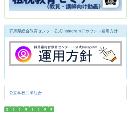
群馬県総合教育センター公式Instagramアカウント運用方針
公立学校共済組合
2
6
6
5
3
0
5
9