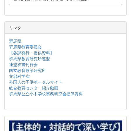
リンク
群馬県
群馬県教育委員会
【各課発行・提供資料】
群馬県教育研究所連盟
連盟双書刊行会
国立教育政策研究所
文部科学省
外国人の子供ポータルサイト
総合教育センター紹介動画
群馬県公立小中学校事務研究会提供資料