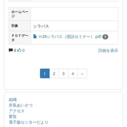
ホームペー
ジ
シラバス
対象
ＰＤＦデー
Ｈ28シラバス（国語セミナー）.pdf
7
タ
0
0
詳細を表示
1
2
3
4
»
組織
所長あいさつ
アクセス
要覧
電子版センターだより