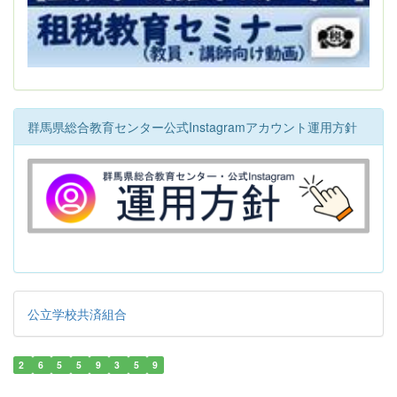
群馬県総合教育センター公式Instagramアカウント運用方針
公立学校共済組合
2
6
5
5
9
3
5
9