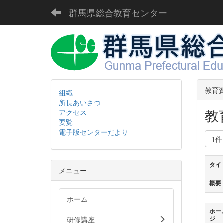
群馬県総合教育センター
教育
組織
所長あいさつ
教
アクセス
要覧
電子版センターだより
1
タイ
メニュー
概要
ホーム
ホー
研修講座
ジ