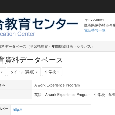
〒372-0031
群馬県伊勢崎市今泉町
電話番号一覧
資料データベース（学習指導案・年間指導計画・シラバス）
育資料データベース
件
タイトル(昇順)
中学校
A work Experience Program
トル
英語 A work Experience Program 中学校 
ムペー
http://