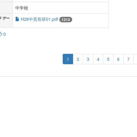
中学校
Ｆデー
H28中英長研01.pdf
1313
0
1
2
3
4
5
6
7