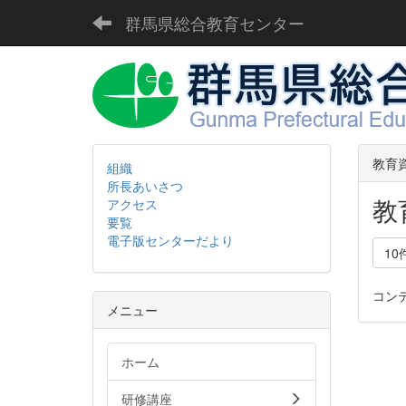
群馬県総合教育センター
教育
組織
所長あいさつ
教
アクセス
要覧
電子版センターだより
10
コン
メニュー
ホーム
研修講座