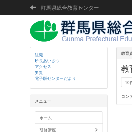
群馬県総合教育センター
教育
組織
所長あいさつ
教
アクセス
要覧
電子版センターだより
10
コン
メニュー
ホーム
研修講座