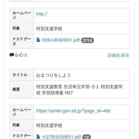
ホームペー
http://
ジ
特別支援学校
対象
ＰＤＦデー
H28小特長研01.pdf
2714
タ
0
0
詳細を表示
おまつりをしよう
タイトル
特別支援教育 生活単元学習 小１ 特別支援学
概要
校 学習指導案 H27
ホームペー
https://center.gsn.ed.jp/?page_id=466
ジ
特別支援学校
対象
ＰＤＦデー
Ｈ27特生特研01.pdf
12