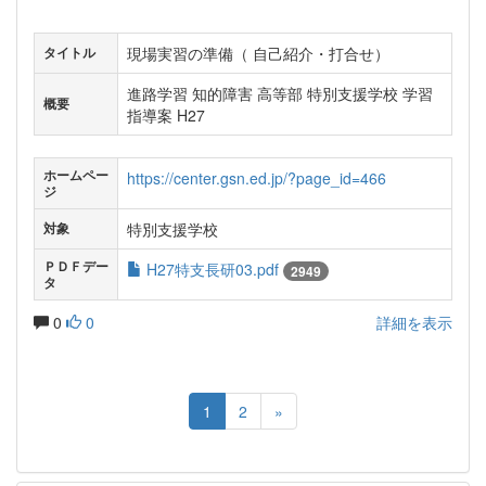
現場実習の準備（ 自己紹介・打合せ）
タイトル
進路学習 知的障害 高等部 特別支援学校 学習
概要
指導案 H27
ホームペー
https://center.gsn.ed.jp/?page_id=466
ジ
特別支援学校
対象
ＰＤＦデー
H27特支長研03.pdf
2949
タ
0
0
詳細を表示
1
2
»