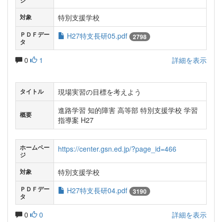
ジ
特別支援学校
対象
ＰＤＦデー
H27特支長研05.pdf
2798
タ
0
1
詳細を表示
現場実習の目標を考えよう
タイトル
進路学習 知的障害 高等部 特別支援学校 学習
概要
指導案 H27
ホームペー
https://center.gsn.ed.jp/?page_id=466
ジ
特別支援学校
対象
ＰＤＦデー
H27特支長研04.pdf
3190
タ
0
0
詳細を表示