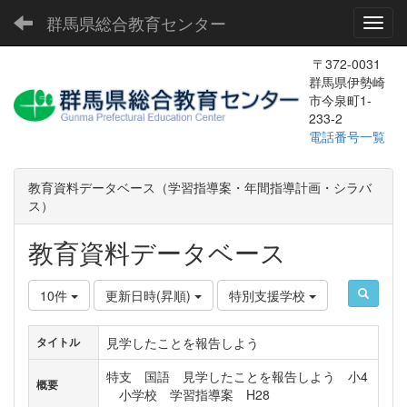
群馬県総合教育センター
Toggl
〒372-0031
群馬県伊勢崎
市今泉町1-
233-2
電話番号一覧
教育資料データベース（学習指導案・年間指導計画・シラバ
ス）
教育資料データベース
10件
更新日時(昇順)
特別支援学校
見学したことを報告しよう
タイトル
特支 国語 見学したことを報告しよう 小4
概要
小学校 学習指導案 H28