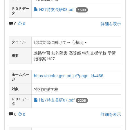
ＰＤＦデー
H27特支長研08.pdf
1599
タ
0
0
詳細を表示
現場実習に向けて～ 心構え～
タイトル
進路学習 知的障害 高等部 特別支援学校 学習
概要
指導案 H27
ホームペー
https://center.gsn.ed.jp/?page_id=466
ジ
特別支援学校
対象
ＰＤＦデー
H27特支長研07.pdf
2206
タ
0
0
詳細を表示