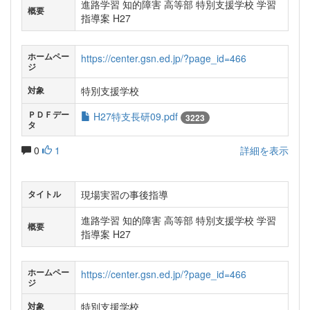
進路学習 知的障害 高等部 特別支援学校 学習
概要
指導案 H27
ホームペー
https://center.gsn.ed.jp/?page_id=466
ジ
特別支援学校
対象
ＰＤＦデー
H27特支長研09.pdf
3223
タ
0
1
詳細を表示
現場実習の事後指導
タイトル
進路学習 知的障害 高等部 特別支援学校 学習
概要
指導案 H27
ホームペー
https://center.gsn.ed.jp/?page_id=466
ジ
特別支援学校
対象