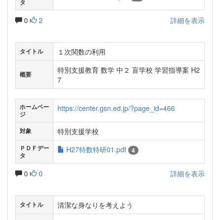
タ
0
2
詳細を表示
１次関数の利用
タイトル
特別支援教育 数学 中２ 盲学校 学習指導案 H2
概要
7
ホームペー
https://center.gsn.ed.jp/?page_id=466
ジ
特別支援学校
対象
ＰＤＦデー
H27特数特研01.pdf
4
タ
0
0
詳細を表示
清潔な身なりを考えよう
タイトル