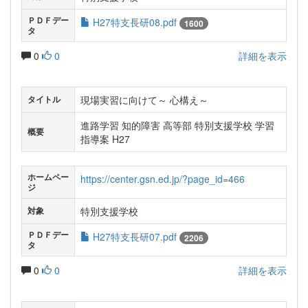
ＰＤＦデー
H27特支長研08.pdf
1600
タ
0
0
詳細を表示
現場実習に向けて～ 心構え～
タイトル
進路学習 知的障害 高等部 特別支援学校 学習
概要
指導案 H27
ホームペー
https://center.gsn.ed.jp/?page_id=466
ジ
特別支援学校
対象
ＰＤＦデー
H27特支長研07.pdf
2206
タ
0
0
詳細を表示