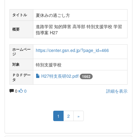
夏休みの過ごし方
タイトル
進路学習 知的障害 高等部 特別支援学校 学習
概要
指導案 H27
ホームペー
https://center.gsn.ed.jp/?page_id=466
ジ
特別支援学校
対象
ＰＤＦデー
H27特支長研02.pdf
1662
タ
0
0
詳細を表示
1
2
»