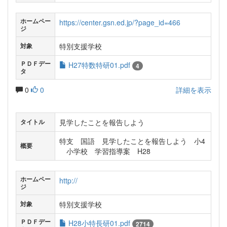
ホームペー
https://center.gsn.ed.jp/?page_id=466
ジ
特別支援学校
対象
ＰＤＦデー
H27特数特研01.pdf
4
タ
0
0
詳細を表示
見学したことを報告しよう
タイトル
特支 国語 見学したことを報告しよう 小4
概要
小学校 学習指導案 H28
ホームペー
http://
ジ
特別支援学校
対象
ＰＤＦデー
H28小特長研01.pdf
2714