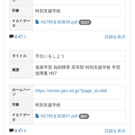
ジ
特別支援学校
対象
ＰＤＦデー
H27特支長研09.pdf
3227
タ
0
1
詳細を表示
手伝いをしよう
タイトル
進路学習 知的障害 高等部 特別支援学校 学習
概要
指導案 H27
ホームペー
https://center.gsn.ed.jp/?page_id=466
ジ
特別支援学校
対象
ＰＤＦデー
H27特支長研01.pdf
967
タ
0
0
詳細を表示