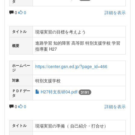
タ
0
0
詳細を表示
現場実習の目標を考えよう
タイトル
進路学習 知的障害 高等部 特別支援学校 学習
概要
指導案 H27
ホームペー
https://center.gsn.ed.jp/?page_id=466
ジ
特別支援学校
対象
ＰＤＦデー
H27特支長研04.pdf
3191
タ
0
0
詳細を表示
現場実習の準備（ 自己紹介・打合せ）
タイトル