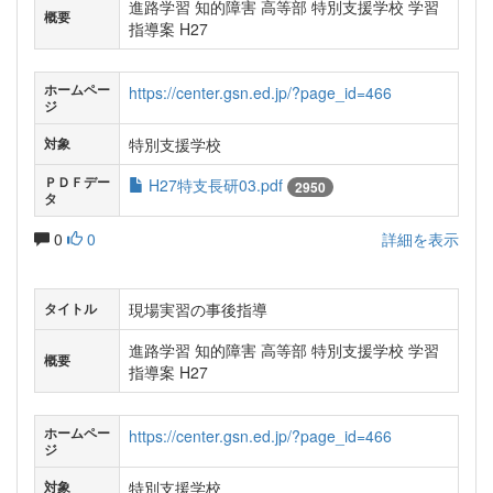
進路学習 知的障害 高等部 特別支援学校 学習
概要
指導案 H27
ホームペー
https://center.gsn.ed.jp/?page_id=466
ジ
特別支援学校
対象
ＰＤＦデー
H27特支長研03.pdf
2950
タ
0
0
詳細を表示
現場実習の事後指導
タイトル
進路学習 知的障害 高等部 特別支援学校 学習
概要
指導案 H27
ホームペー
https://center.gsn.ed.jp/?page_id=466
ジ
特別支援学校
対象