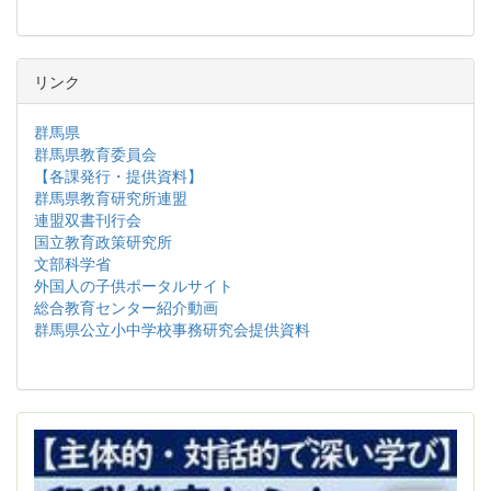
リンク
群馬県
群馬県教育委員会
【各課発行・提供資料】
群馬県教育研究所連盟
連盟双書刊行会
国立教育政策研究所
文部科学省
外国人の子供ポータルサイト
総合教育センター紹介動画
群馬県公立小中学校事務研究会提供資料