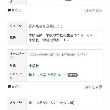
タ
0
0
詳細を表示
音楽集会を企画しよう
タイトル
学級活動 学級や学校の生活づくり 小６
概要
小学校 学習指導案 H26
ホームペー
https://center.gsn.ed.jp/?page_id=437
ジ
小学校
対象
ＰＤＦデー
H26小学活長研04.pdf
5282
タ
0
0
詳細を表示
郷土の発展に尽くした人々(9)
タイトル