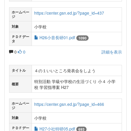
ホームペー
https://center.gsn.ed.jp/?page_id=437
ジ
小学校
対象
ＰＤＦデー
H26小音長研01.pdf
1090
タ
0
0
詳細を表示
４の１いいところ発表会をしよう
タイトル
特別活動 学級や学校の生活づくり 小４ 小学
概要
校 学習指導案 H27
ホームペー
https://center.gsn.ed.jp/?page_id=466
ジ
小学校
対象
ＰＤＦデー
H27小社特研05.pdf
693