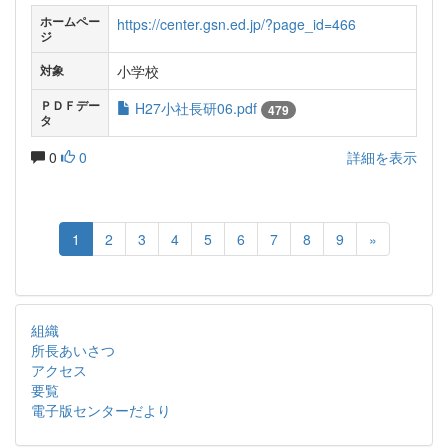
ホームペー
https://center.gsn.ed.jp/?page_id=466
ジ
小学校
対象
ＰＤＦデー
H27小社長研06.pdf
479
タ
0
0
詳細を表示
1
2
3
4
5
6
7
8
9
»
組織
所長あいさつ
アクセス
要覧
電子版センターだより