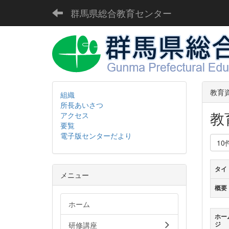
群馬県総合教育センター
教育
組織
所長あいさつ
教
アクセス
要覧
電子版センターだより
10
タイ
メニュー
概要
ホーム
ホー
研修講座
ジ