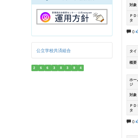
対象
ＰＤ
タ
0
公立学校共済組合
タイ
概要
2
6
6
3
8
3
9
4
ホー
ジ
対象
ＰＤ
タ
0