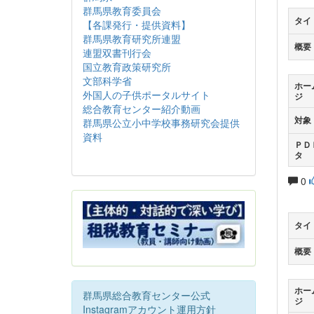
群馬県教育委員会
タイ
【各課発行・提供資料】
群馬県教育研究所連盟
概要
連盟双書刊行会
国立教育政策研究所
文部科学省
ホー
外国人の子供ポータルサイト
ジ
総合教育センター紹介動画
対象
群馬県公立小中学校事務研究会提供
資料
ＰＤ
タ
0
タイ
概要
ホー
群馬県総合教育センター公式
ジ
Instagramアカウント運用方針