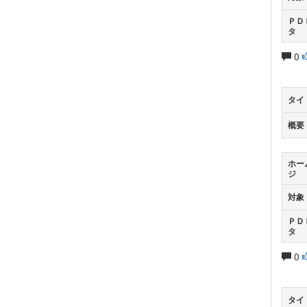
ＰＤ
タ
0
タイ
概要
ホー
ジ
対象
ＰＤ
タ
0
タイ