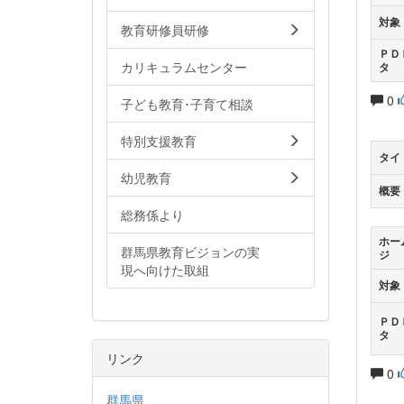
対象
教育研修員研修
ＰＤ
カリキュラムセンター
タ
0
子ども教育･子育て相談
特別支援教育
タイ
幼児教育
概要
総務係より
ホー
群馬県教育ビジョンの実
ジ
現へ向けた取組
対象
ＰＤ
タ
リンク
0
群馬県