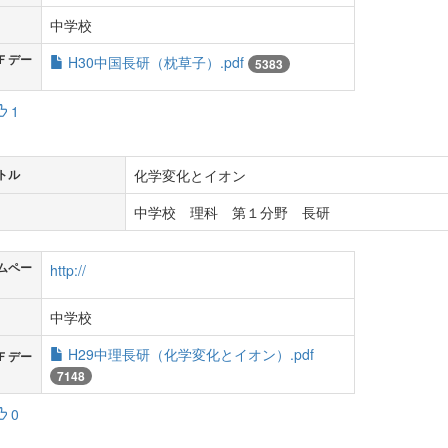
中学校
Ｆデー
H30中国長研（枕草子）.pdf
5383
1
化学変化とイオン
トル
中学校 理科 第１分野 長研
ムペー
http://
中学校
H29中理長研（化学変化とイオン）.pdf
Ｆデー
7148
0