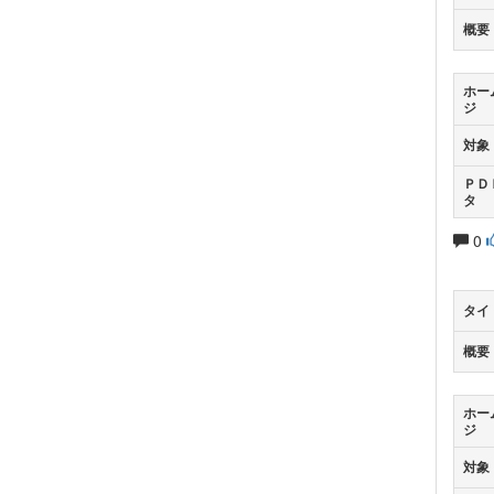
概要
ホー
ジ
対象
ＰＤ
タ
0
タイ
概要
ホー
ジ
対象