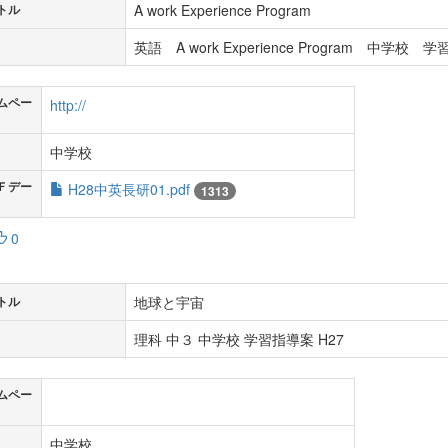
A work Experience Program
トル
英語 A work Experience Program 中学校 
ムペー
http://
中学校
Ｆデー
H28中英長研01.pdf
1313
0
地球と宇宙
トル
理科 中３ 中学校 学習指導案 H27
ムペー
中学校