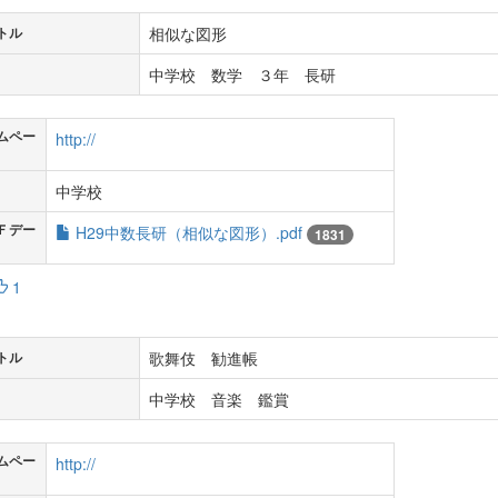
相似な図形
トル
中学校 数学 ３年 長研
ムペー
http://
中学校
Ｆデー
H29中数長研（相似な図形）.pdf
1831
1
歌舞伎 勧進帳
トル
中学校 音楽 鑑賞
ムペー
http://