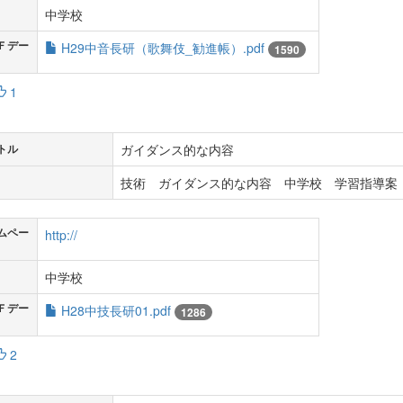
中学校
Ｆデー
H29中音長研（歌舞伎_勧進帳）.pdf
1590
1
ガイダンス的な内容
トル
技術 ガイダンス的な内容 中学校 学習指導案 
ムペー
http://
中学校
Ｆデー
H28中技長研01.pdf
1286
2