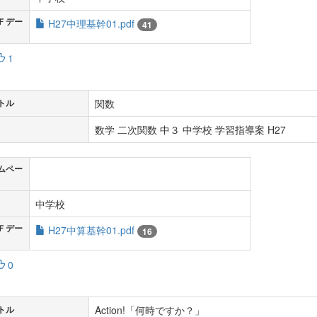
Ｆデー
H27中理基幹01.pdf
41
1
関数
トル
数学 二次関数 中３ 中学校 学習指導案 H27
ムペー
中学校
Ｆデー
H27中算基幹01.pdf
16
0
Action!「何時ですか？」
トル