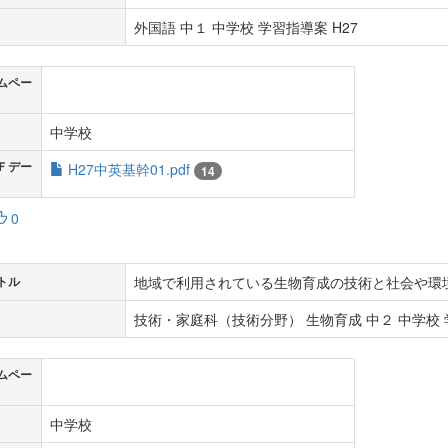
外国語 中１ 中学校 学習指導案 H27
ムペー
中学校
Ｆデー
H27中英基幹01.pdf
14
0
地域で利用されている生物育成の技術と社会や環
トル
技術・家庭科（技術分野） 生物育成 中２ 中学校 学
ムペー
中学校