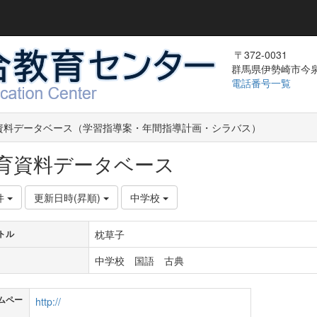
〒372-0031
群馬県伊勢崎市今泉町
電話番号一覧
資料データベース（学習指導案・年間指導計画・シラバス）
育資料データベース
件
更新日時(昇順)
中学校
枕草子
トル
中学校 国語 古典
ムペー
http://