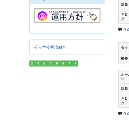
対象
ＰＤ
タ
0
公立学校共済組合
タイ
概要
2
6
6
0
0
4
7
7
ホー
ジ
対象
ＰＤ
タ
0