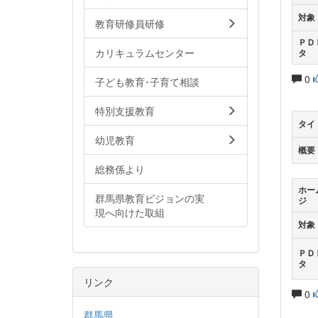
対象
教育研修員研修
ＰＤ
カリキュラムセンター
タ
0
子ども教育･子育て相談
特別支援教育
タイ
幼児教育
概要
総務係より
ホー
群馬県教育ビジョンの実
ジ
現へ向けた取組
対象
ＰＤ
タ
リンク
0
群馬県