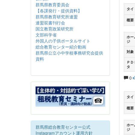
群馬県教育委員会
タイ
【各課発行・提供資料】
群馬県教育研究所連盟
概要
連盟双書刊行会
国立教育政策研究所
文部科学省
ホー
外国人の子供ポータルサイト
ジ
総合教育センター紹介動画
対象
群馬県公立小中学校事務研究会提供
資料
ＰＤ
タ
0
タイ
概要
ホー
群馬県総合教育センター公式
ジ
Instagramアカウント運用方針