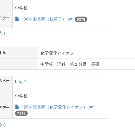
中学校
Ｆデー
H30中国長研（枕草子）.pdf
5378
1
化学変化とイオン
トル
中学校 理科 第１分野 長研
ムペー
http://
中学校
H29中理長研（化学変化とイオン）.pdf
Ｆデー
7146
0