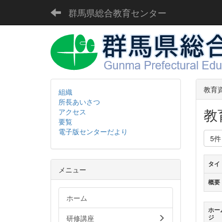
群馬県総合教育センター
教育
組織
所長あいさつ
教
アクセス
要覧
電子版センターだより
5
タイ
メニュー
概要
ホーム
ホー
研修講座
ジ