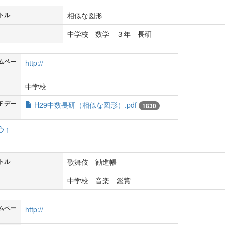
相似な図形
トル
中学校 数学 ３年 長研
ムペー
http://
中学校
Ｆデー
H29中数長研（相似な図形）.pdf
1830
1
歌舞伎 勧進帳
トル
中学校 音楽 鑑賞
ムペー
http://