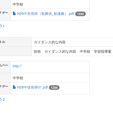
中学校
Ｆデー
H29中音長研（歌舞伎_勧進帳）.pdf
1590
1
ガイダンス的な内容
トル
技術 ガイダンス的な内容 中学校 学習指導案 
ムペー
http://
中学校
Ｆデー
H28中技長研01.pdf
1286
2