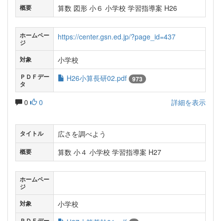
算数 図形 小６ 小学校 学習指導案 H26
概要
ホームペー
https://center.gsn.ed.jp/?page_id=437
ジ
小学校
対象
ＰＤＦデー
H26小算長研02.pdf
973
タ
0
0
詳細を表示
広さを調べよう
タイトル
算数 小４ 小学校 学習指導案 H27
概要
ホームペー
ジ
小学校
対象
ＰＤＦデー