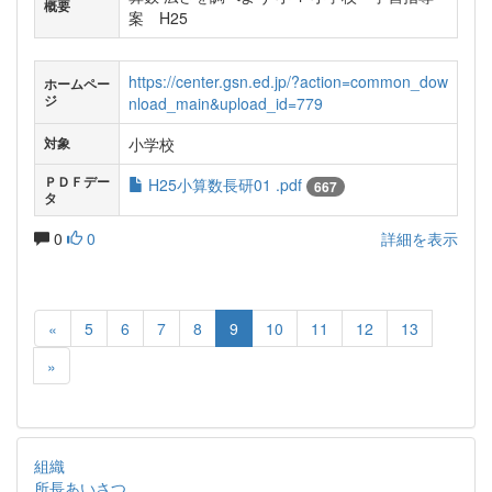
概要
案 H25
https://center.gsn.ed.jp/?action=common_dow
ホームペー
ジ
nload_main&upload_id=779
小学校
対象
ＰＤＦデー
H25小算数長研01 .pdf
667
タ
0
0
詳細を表示
«
5
6
7
8
9
10
11
12
13
»
組織
所長あいさつ