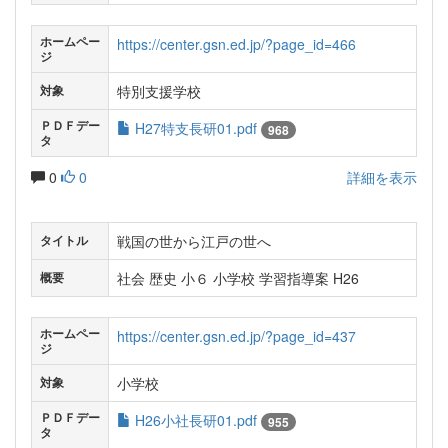
ホームペー
https://center.gsn.ed.jp/?page_id=466
ジ
特別支援学校
対象
ＰＤＦデー
H27特支長研01.pdf
968
タ
0
0
詳細を表示
戦国の世から江戸の世へ
タイトル
社会 歴史 小６ 小学校 学習指導案 H26
概要
ホームペー
https://center.gsn.ed.jp/?page_id=437
ジ
小学校
対象
ＰＤＦデー
H26小社長研01.pdf
955
タ