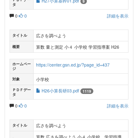
H27小算基幹01.pdf
9
タ
0
0
詳細を表示
広さを調べよう
タイトル
算数 量と測定 小４ 小学校 学習指導案 H26
概要
ホームペー
https://center.gsn.ed.jp/?page_id=437
ジ
小学校
対象
ＰＤＦデー
H26小算長研03.pdf
1119
タ
0
0
詳細を表示
広さを調べよう
タイトル
算数 広さを調べよう 小４ 小学校 学習指導