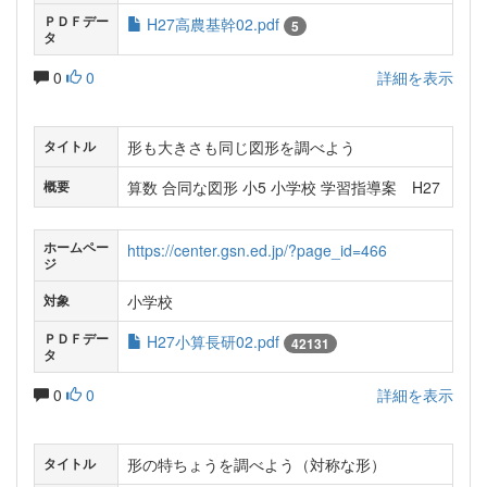
ＰＤＦデー
H27高農基幹02.pdf
5
タ
0
0
詳細を表示
形も大きさも同じ図形を調べよう
タイトル
算数 合同な図形 小5 小学校 学習指導案 H27
概要
ホームペー
https://center.gsn.ed.jp/?page_id=466
ジ
小学校
対象
ＰＤＦデー
H27小算長研02.pdf
42131
タ
0
0
詳細を表示
形の特ちょうを調べよう（対称な形）
タイトル