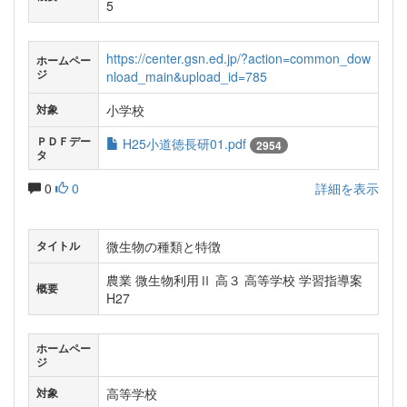
5
https://center.gsn.ed.jp/?action=common_dow
ホームペー
ジ
nload_main&upload_id=785
小学校
対象
ＰＤＦデー
H25小道徳長研01.pdf
2954
タ
0
0
詳細を表示
微生物の種類と特徴
タイトル
農業 微生物利用Ⅱ 高３ 高等学校 学習指導案
概要
H27
ホームペー
ジ
高等学校
対象