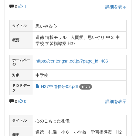
0
1
詳細を表示
思いやる心
タイトル
道徳 情報モラル 人間愛、思いやり 中３ 中
概要
学校 学習指導案 H27
ホームペー
https://center.gsn.ed.jp/?page_id=466
ジ
中学校
対象
ＰＤＦデー
H27中道長研02.pdf
1373
タ
0
0
詳細を表示
心のこもった礼儀
タイトル
道徳 礼儀 小６ 小学校 学習指導案 H2
概要