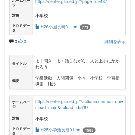
ホームペー
https://center.gsn.ed.jp/?page_id=437
ジ
小学校
対象
ＰＤＦデー
H26小国長研01..pdf
773
タ
0
0
詳細を表示
よく聞き、よく話しながら、人と上手にかか
タイトル
わろう
学級活動 人間関係 小４ 小学校 学習指
概要
導案 H25
https://center.gsn.ed.jp/?action=common_dow
ホームペー
ジ
nload_main&upload_id=797
小学校
対象
ＰＤＦデー
H25小学活長研01.pdf
1565
タ