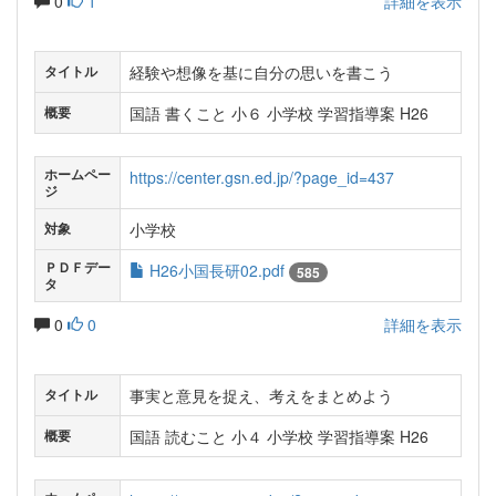
0
1
詳細を表示
経験や想像を基に自分の思いを書こう
タイトル
国語 書くこと 小６ 小学校 学習指導案 H26
概要
ホームペー
https://center.gsn.ed.jp/?page_id=437
ジ
小学校
対象
ＰＤＦデー
H26小国長研02.pdf
585
タ
0
0
詳細を表示
事実と意見を捉え、考えをまとめよう
タイトル
国語 読むこと 小４ 小学校 学習指導案 H26
概要