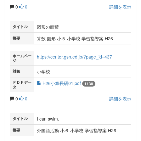
0
0
詳細を表示
図形の面積
タイトル
算数 図形 小５ 小学校 学習指導案 H26
概要
ホームペー
https://center.gsn.ed.jp/?page_id=437
ジ
小学校
対象
ＰＤＦデー
H26小算長研01.pdf
1130
タ
0
0
詳細を表示
I can swim.
タイトル
外国語活動 小６ 小学校 学習指導案 H26
概要