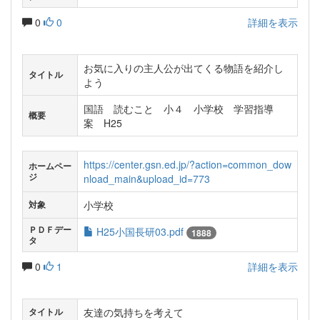
0
0
詳細を表示
お気に入りの主人公が出てくる物語を紹介し
タイトル
よう
国語 読むこと 小４ 小学校 学習指導
概要
案 H25
https://center.gsn.ed.jp/?action=common_dow
ホームペー
ジ
nload_main&upload_id=773
小学校
対象
ＰＤＦデー
H25小国長研03.pdf
1888
タ
0
1
詳細を表示
友達の気持ちを考えて
タイトル