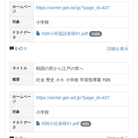
ホームペー
https://center.gsn.ed.jp/?page_id=437
ジ
小学校
対象
ＰＤＦデー
H26小外国語長研01.pdf
1508
タ
0
0
詳細を表示
戦国の世から江戸の世へ
タイトル
社会 歴史 小６ 小学校 学習指導案 H26
概要
ホームペー
https://center.gsn.ed.jp/?page_id=437
ジ
小学校
対象
ＰＤＦデー
H26小社長研01.pdf
955
タ