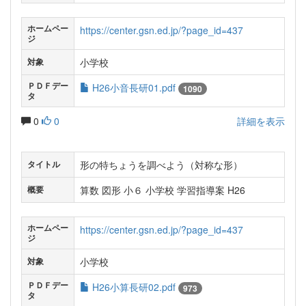
ホームペー
https://center.gsn.ed.jp/?page_id=437
ジ
小学校
対象
ＰＤＦデー
H26小音長研01.pdf
1090
タ
0
0
詳細を表示
形の特ちょうを調べよう（対称な形）
タイトル
算数 図形 小６ 小学校 学習指導案 H26
概要
ホームペー
https://center.gsn.ed.jp/?page_id=437
ジ
小学校
対象
ＰＤＦデー
H26小算長研02.pdf
973
タ