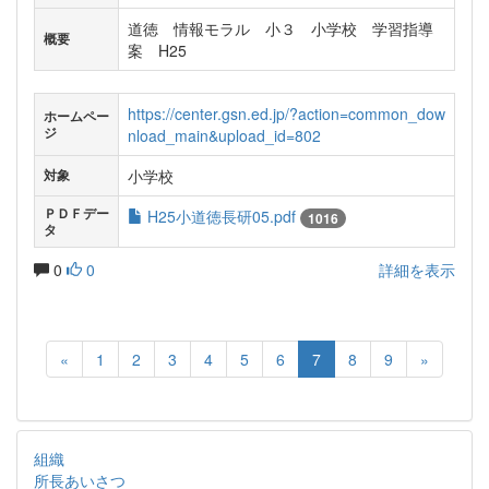
道徳 情報モラル 小３ 小学校 学習指導
概要
案 H25
https://center.gsn.ed.jp/?action=common_dow
ホームペー
ジ
nload_main&upload_id=802
小学校
対象
ＰＤＦデー
H25小道徳長研05.pdf
1016
タ
0
0
詳細を表示
«
1
2
3
4
5
6
7
8
9
»
組織
所長あいさつ