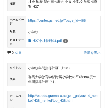
社会 地歴 我が国の歴史 小６ 小学校 学習指導
概要
案 H27
ホームペー
https://center.gsn.ed.jp/?page_id=466
ジ
小学校
対象
ＰＤＦデー
H27小社特研04.pdf
7
タ
0
0
詳細を表示
小学校年間指導計画（H28）
タイトル
群馬大学教育学部附属小学校の平成28年度の
概要
年間指導計画です。
http://es.edu.gunma-u.ac.jp/1_gaiyou/14_nen
ホームペー
ジ
kei/H28_nenkei/top_H28.html