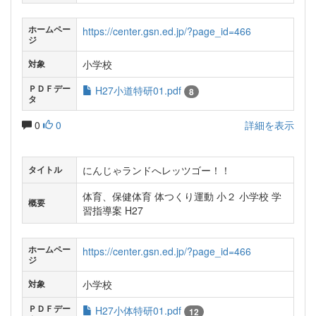
ホームペー
https://center.gsn.ed.jp/?page_id=466
ジ
小学校
対象
ＰＤＦデー
H27小道特研01.pdf
8
タ
0
0
詳細を表示
にんじゃランドへレッツゴー！！
タイトル
体育、保健体育 体つくり運動 小２ 小学校 学
概要
習指導案 H27
ホームペー
https://center.gsn.ed.jp/?page_id=466
ジ
小学校
対象
ＰＤＦデー
H27小体特研01.pdf
12