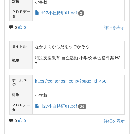
小学校
対象
ＰＤＦデー
H27小社特研01.pdf
2
タ
0
0
詳細を表示
なかよくからだをうごかそう
タイトル
特別支援教育 自立活動 小学校 学習指導案 H2
概要
7
ホームペー
https://center.gsn.ed.jp/?page_id=466
ジ
小学校
対象
ＰＤＦデー
H27小自特研01.pdf
20
タ
0
0
詳細を表示