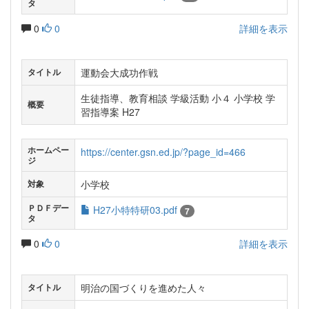
タ
0
0
詳細を表示
運動会大成功作戦
タイトル
生徒指導、教育相談 学級活動 小４ 小学校 学
概要
習指導案 H27
ホームペー
https://center.gsn.ed.jp/?page_id=466
ジ
小学校
対象
ＰＤＦデー
H27小特特研03.pdf
7
タ
0
0
詳細を表示
明治の国づくりを進めた人々
タイトル