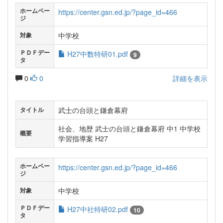
ホームペー
https://center.gsn.ed.jp/?page_id=466
ジ
中学校
対象
ＰＤＦデー
H27中数特研01.pdf
9
タ
0
0
詳細を表示
武士の台頭と鎌倉幕府
タイトル
社会、地歴 武士の台頭と鎌倉幕府 中1 中学校
概要
学習指導案 H27
ホームペー
https://center.gsn.ed.jp/?page_id=466
ジ
中学校
対象
ＰＤＦデー
H27中社特研02.pdf
10
タ