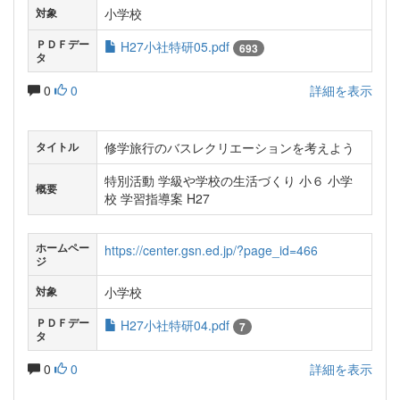
小学校
対象
ＰＤＦデー
H27小社特研05.pdf
693
タ
0
0
詳細を表示
修学旅行のバスレクリエーションを考えよう
タイトル
特別活動 学級や学校の生活づくり 小６ 小学
概要
校 学習指導案 H27
ホームペー
https://center.gsn.ed.jp/?page_id=466
ジ
小学校
対象
ＰＤＦデー
H27小社特研04.pdf
7
タ
0
0
詳細を表示