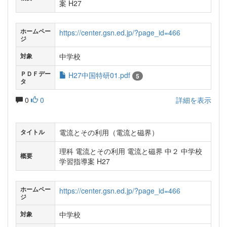
案 H27
ホームペー
https://center.gsn.ed.jp/?page_id=466
ジ
中学校
対象
ＰＤＦデー
H27中国特研01.pdf
5
タ
0
0
詳細を表示
電流とその利用（電流と磁界）
タイトル
理科 電流とその利用 電流と磁界 中２ 中学校
概要
学習指導案 H27
ホームペー
https://center.gsn.ed.jp/?page_id=466
ジ
中学校
対象