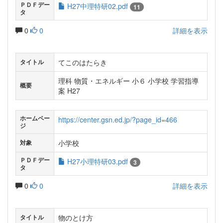
ＰＤＦデー
H27中理特研02.pdf
11
タ
0
0
詳細を表示
てこのはたらき
タイトル
理科 物質・エネルギー 小６ 小学校 学習指導
概要
案 H27
ホームペー
https://center.gsn.ed.jp/?page_id=466
ジ
小学校
対象
ＰＤＦデー
H27小理特研03.pdf
3
タ
0
0
詳細を表示
物のとけ方
タイトル