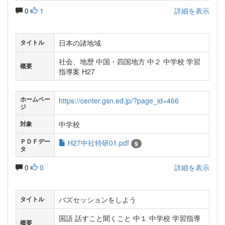
0
1
詳細を表示
日本の諸地域
タイトル
社会、地歴 中国・四国地方 中２ 中学校 学習
概要
指導案 H27
ホームペー
https://center.gsn.ed.jp/?page_id=466
ジ
中学校
対象
ＰＤＦデー
H27中社特研01.pdf
9
タ
0
0
詳細を表示
バズセッションをしよう
タイトル
国語 話すこと聞くこと 中１ 中学校 学習指導
概要