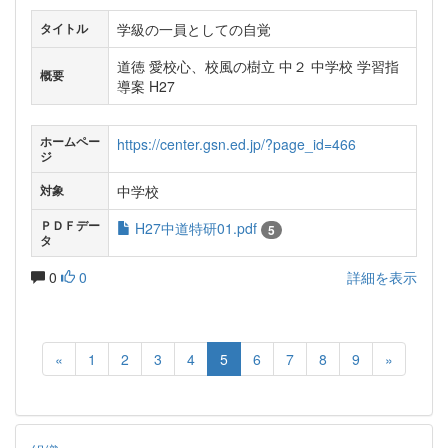
学級の一員としての自覚
タイトル
道徳 愛校心、校風の樹立 中２ 中学校 学習指
概要
導案 H27
ホームペー
https://center.gsn.ed.jp/?page_id=466
ジ
中学校
対象
ＰＤＦデー
H27中道特研01.pdf
5
タ
0
0
詳細を表示
«
1
2
3
4
5
6
7
8
9
»