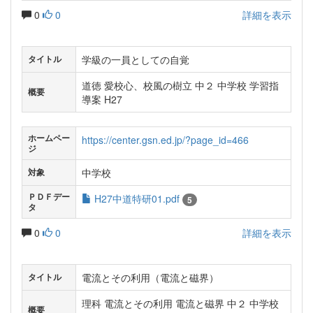
0
0
詳細を表示
学級の一員としての自覚
タイトル
道徳 愛校心、校風の樹立 中２ 中学校 学習指
概要
導案 H27
ホームペー
https://center.gsn.ed.jp/?page_id=466
ジ
中学校
対象
ＰＤＦデー
H27中道特研01.pdf
5
タ
0
0
詳細を表示
電流とその利用（電流と磁界）
タイトル
理科 電流とその利用 電流と磁界 中２ 中学校
概要