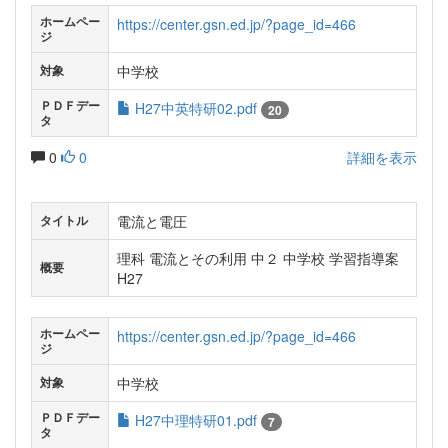
ホームペー
https://center.gsn.ed.jp/?page_id=466
ジ
中学校
対象
ＰＤＦデー
H27中英特研02.pdf
20
タ
0
0
詳細を表示
電流と電圧
タイトル
理科 電流とその利用 中２ 中学校 学習指導案
概要
H27
ホームペー
https://center.gsn.ed.jp/?page_id=466
ジ
中学校
対象
ＰＤＦデー
H27中理特研01.pdf
7
タ