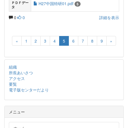
ＰＤＦデー
H27中国特研01.pdf
5
タ
0
0
詳細を表示
«
1
2
3
4
5
6
7
8
9
»
組織
所長あいさつ
アクセス
要覧
電子版センターだより
メニュー