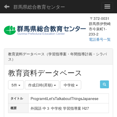
群馬県総合教育センター
Toggl
〒372-0031
群馬県伊勢崎
市今泉町1-
233-2
電話番号一覧
教育資料データベース（学習指導案・年間指導計画・シラバ
ス）
教育資料データベース
5件
作成日時(昇順)
中学校
Program6Let'sTalkaboutThingsJapanese
タイトル
外国語 中３ 中学校 学習指導案 H27
概要