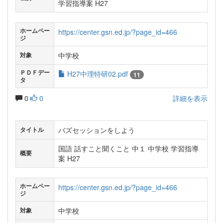
学習指導案 H27
ホームペー
https://center.gsn.ed.jp/?page_id=466
ジ
中学校
対象
ＰＤＦデー
H27中理特研02.pdf
11
タ
0
0
詳細を表示
バズセッションをしよう
タイトル
国語 話すこと聞くこと 中１ 中学校 学習指導
概要
案 H27
ホームペー
https://center.gsn.ed.jp/?page_id=466
ジ
中学校
対象