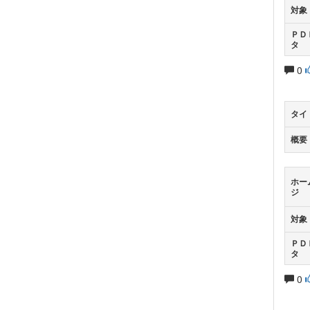
対象
ＰＤ
タ
0
タイ
概要
ホー
ジ
対象
ＰＤ
タ
0