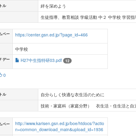
絆を深めよう
トル
生徒指導、教育相談 学級活動 中２ 中学校 学習指導
ムペー
https://center.gsn.ed.jp/?page_id=466
中学校
Ｆデー
H27中生指特研03.pdf
12
0
自分らしく快適な衣生活のために
トル
技術・家庭科（家庭分野） 衣生活・住生活と自
http://www.karisen.gsn.ed.jp/boe/htdocs/?actio
ムペー
n=common_download_main&upload_id=1936