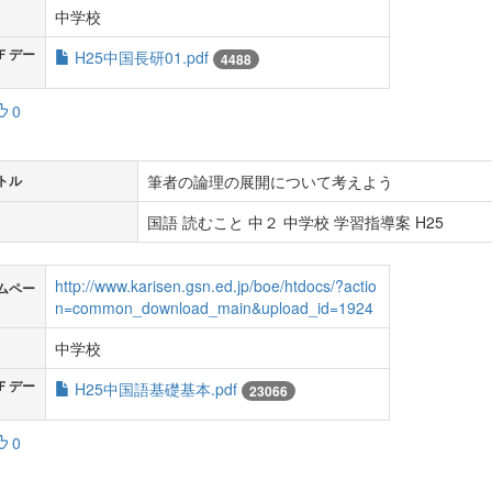
中学校
Ｆデー
H25中国長研01.pdf
4488
0
筆者の論理の展開について考えよう
トル
国語 読むこと 中２ 中学校 学習指導案 H25
http://www.karisen.gsn.ed.jp/boe/htdocs/?actio
ムペー
n=common_download_main&upload_id=1924
中学校
Ｆデー
H25中国語基礎基本.pdf
23066
0