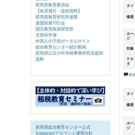
群馬県教育委員会
タイ
【各課発行・提供資料】
群馬県教育研究所連盟
概要
連盟双書刊行会
国立教育政策研究所
ホー
文部科学省
ジ
外国人の子供ポータルサイト
総合教育センター紹介動画
対象
群馬県公立小中学校事務研究会提供
資料
ＰＤ
タ
0
タイ
概要
ホー
群馬県総合教育センター公式
ジ
Instagramアカウント運用方針