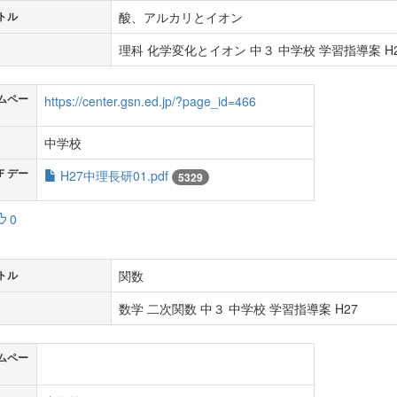
酸、アルカリとイオン
トル
理科 化学変化とイオン 中３ 中学校 学習指導案 H2
ムペー
https://center.gsn.ed.jp/?page_id=466
中学校
Ｆデー
H27中理長研01.pdf
5329
0
関数
トル
数学 二次関数 中３ 中学校 学習指導案 H27
ムペー