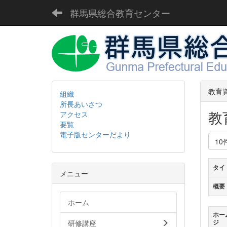
群馬県総合教育センター
教育
組織
所長あいさつ
教
アクセス
要覧
電子版センターだより
10
タイ
メニュー
概要
ホーム
ホー
研修講座
ジ