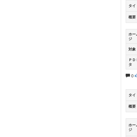
タイ
概要
ホー
ジ
対象
ＰＤ
タ
0
タイ
概要
ホー
ジ