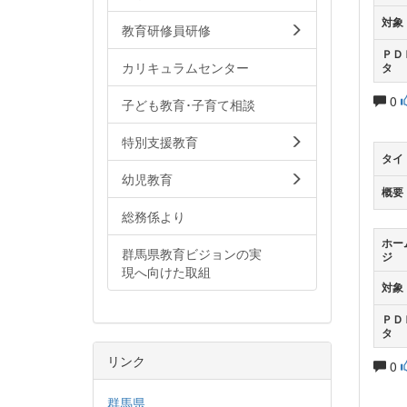
対象
教育研修員研修
ＰＤ
カリキュラムセンター
タ
0
子ども教育･子育て相談
特別支援教育
タイ
幼児教育
概要
総務係より
ホー
群馬県教育ビジョンの実
ジ
現へ向けた取組
対象
ＰＤ
タ
リンク
0
群馬県