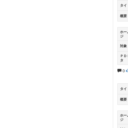
タイ
概要
ホー
ジ
対象
ＰＤ
タ
0
タイ
概要
ホー
ジ