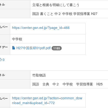
立場と根拠を明確にして書こう
トル
国語 書くこと 中２ 中学校 学習指導案 H27
ムペー
https://center.gsn.ed.jp/?page_id=466
中学校
Ｆデー
H27中国長研01pdf.pdf
1185
0
竹取物語
トル
国語 古典 中２ 中学校 学習指導案 H25
https://center.gsn.ed.jp/?action=common_dow
ムペー
nload_main&upload_id=772