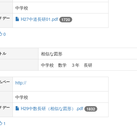
中学校
Ｆデー
H27中道長研01.pdf
1720
0
相似な図形
トル
中学校 数学 ３年 長研
ムペー
http://
中学校
Ｆデー
H29中数長研（相似な図形）.pdf
1832
1