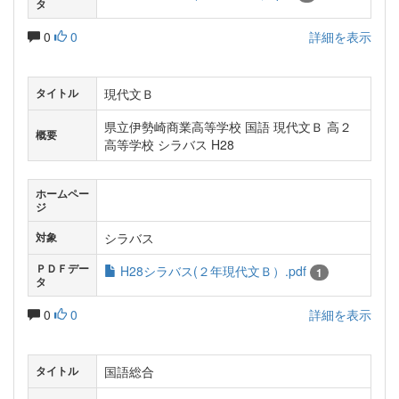
タ
0
0
詳細を表示
現代文Ｂ
タイトル
県立伊勢崎商業高等学校 国語 現代文Ｂ 高２
概要
高等学校 シラバス H28
ホームペー
ジ
シラバス
対象
ＰＤＦデー
H28シラバス(２年現代文Ｂ）.pdf
1
タ
0
0
詳細を表示
国語総合
タイトル