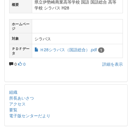
県立伊勢崎商業高等学校 国語 国語総合 高等
概要
学校 シラバス H28
ホームペー
ジ
シラバス
対象
ＰＤＦデー
Ｈ28シラバス（国語総合）.pdf
1
タ
0
0
詳細を表示
組織
所長あいさつ
アクセス
要覧
電子版センターだより