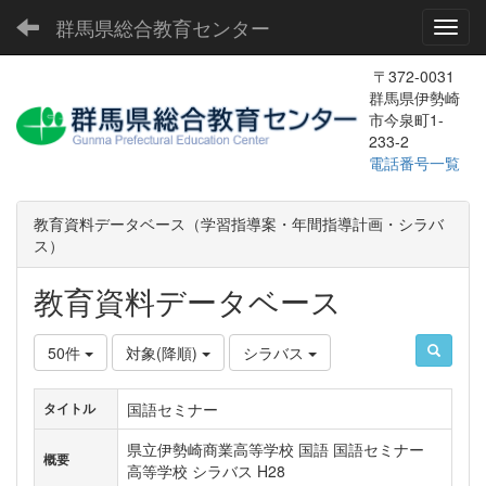
群馬県総合教育センター
Toggl
〒372-0031
群馬県伊勢崎
市今泉町1-
233-2
電話番号一覧
教育資料データベース（学習指導案・年間指導計画・シラバ
ス）
教育資料データベース
50件
対象(降順)
シラバス
国語セミナー
タイトル
県立伊勢崎商業高等学校 国語 国語セミナー
概要
高等学校 シラバス H28