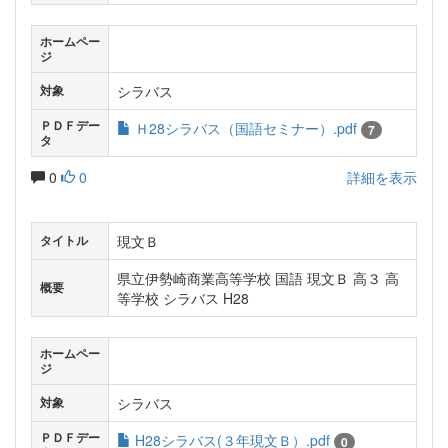
ホームペー
ジ
シラバス
対象
ＰＤＦデー
Ｈ28シラバス（国語セミナー）.pdf
7
タ
0
0
詳細を表示
現文Ｂ
タイトル
県立伊勢崎商業高等学校 国語 現文Ｂ 高３ 高
概要
等学校 シラバス H28
ホームペー
ジ
シラバス
対象
ＰＤＦデー
H28シラバス(３年現文Ｂ）.pdf
0