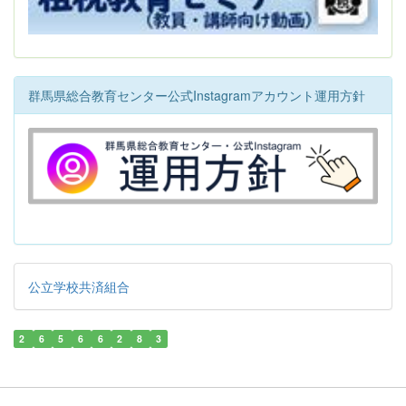
群馬県総合教育センター公式Instagramアカウント運用方針
公立学校共済組合
2
6
5
6
6
2
8
3