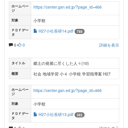
ホームペー
https://center.gsn.ed.jp/?page_id=466
ジ
小学校
対象
ＰＤＦデー
H27小社長研14.pdf
788
タ
0
0
詳細を表示
郷土の発展に尽くした人々(10)
タイトル
社会 地域学習 小４ 小学校 学習指導案 H27
概要
ホームペー
https://center.gsn.ed.jp/?page_id=466
ジ
小学校
対象
ＰＤＦデー
H27小社長研13.pdf
382
タ