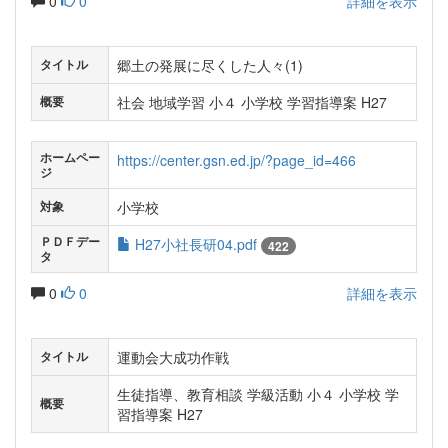
0
0
詳細を表示
郷土の発展に尽くした人々(1)
タイトル
社会 地域学習 小４ 小学校 学習指導案 H27
概要
ホームペー
https://center.gsn.ed.jp/?page_id=466
ジ
小学校
対象
ＰＤＦデー
H27小社長研04.pdf
422
タ
0
0
詳細を表示
運動会大成功作戦
タイトル
生徒指導、教育相談 学級活動 小４ 小学校 学
概要
習指導案 H27