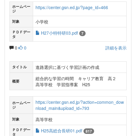
ホームペー
https://center.gsn.ed.jp/?page_id=466
ジ
小学校
対象
ＰＤＦデー
H27小特特研03.pdf
7
タ
0
0
詳細を表示
進路選択に基づく学習計画の作成
タイトル
総合的な学習の時間 キャリア教育 高２
概要
高等学校 学習指導案 H25
https://center.gsn.ed.jp/?action=common_dow
ホームペー
ジ
nload_main&upload_id=793
高等学校
対象
ＰＤＦデー
H25高総合長研01.pdf
817
タ