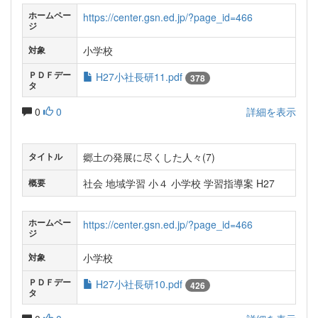
ホームペー
https://center.gsn.ed.jp/?page_id=466
ジ
小学校
対象
ＰＤＦデー
H27小社長研11.pdf
378
タ
0
0
詳細を表示
郷土の発展に尽くした人々(7)
タイトル
社会 地域学習 小４ 小学校 学習指導案 H27
概要
ホームペー
https://center.gsn.ed.jp/?page_id=466
ジ
小学校
対象
ＰＤＦデー
H27小社長研10.pdf
426
タ