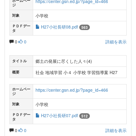
ホームペー
https://center.gsn.ed.jp/?page_id=466
ジ
小学校
対象
ＰＤＦデー
H27小社長研08.pdf
563
タ
0
0
詳細を表示
郷土の発展に尽くした人々(4)
タイトル
社会 地域学習 小４ 小学校 学習指導案 H27
概要
ホームペー
https://center.gsn.ed.jp/?page_id=466
ジ
小学校
対象
ＰＤＦデー
H27小社長研07.pdf
512
タ
0
0
詳細を表示