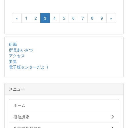
«
1
2
3
4
5
6
7
8
9
»
組織
所長あいさつ
アクセス
要覧
電子版センターだより
メニュー
ホーム
研修講座