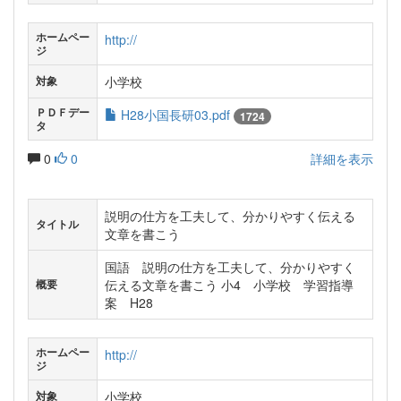
ホームペー
http://
ジ
小学校
対象
ＰＤＦデー
H28小国長研03.pdf
1724
タ
0
0
詳細を表示
説明の仕方を工夫して、分かりやすく伝える
タイトル
文章を書こう
国語 説明の仕方を工夫して、分かりやすく
伝える文章を書こう 小4 小学校 学習指導
概要
案 H28
ホームペー
http://
ジ
小学校
対象