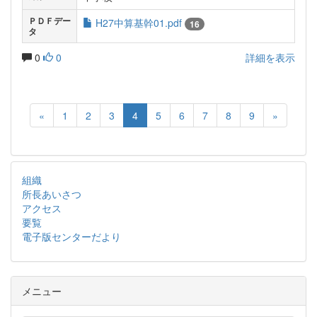
ＰＤＦデー
H27中算基幹01.pdf
16
タ
0
0
詳細を表示
«
1
2
3
4
5
6
7
8
9
»
組織
所長あいさつ
アクセス
要覧
電子版センターだより
メニュー