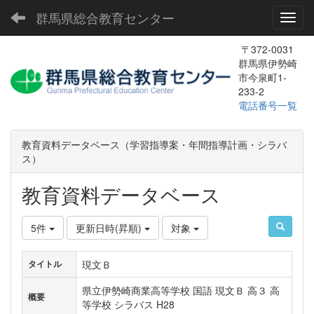
群馬県総合教育センター
Toggl
〒372-0031
群馬県伊勢崎
市今泉町1-
233-2
電話番号一覧
教育資料データベース（学習指導案・年間指導計画・シラバ
ス）
教育資料データベース
5件
更新日時(昇順)
対象
現文Ｂ
タイトル
県立伊勢崎商業高等学校 国語 現文Ｂ 高３ 高
概要
等学校 シラバス H28