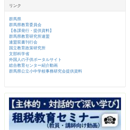
リンク
群馬県
群馬県教育委員会
【各課発行・提供資料】
群馬県教育研究所連盟
連盟双書刊行会
国立教育政策研究所
文部科学省
外国人の子供ポータルサイト
総合教育センター紹介動画
群馬県公立小中学校事務研究会提供資料