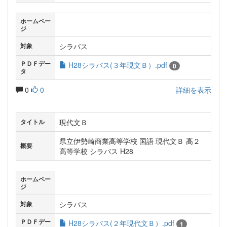
ホームペー
ジ
シラバス
対象
ＰＤＦデー
H28シラバス(３年現文Ｂ）.pdf
0
タ
0
0
詳細を表示
現代文Ｂ
タイトル
県立伊勢崎商業高等学校 国語 現代文Ｂ 高２
概要
高等学校 シラバス H28
ホームペー
ジ
シラバス
対象
ＰＤＦデー
H28シラバス(２年現代文Ｂ）.pdf
1