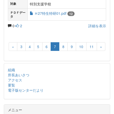
特別支援学校
対象
ＰＤＦデー
Ｈ27特生特研01.pdf
12
タ
0
2
詳細を表示
«
3
4
5
6
7
8
9
10
11
»
組織
所長あいさつ
アクセス
要覧
電子版センターだより
メニュー