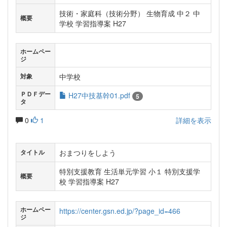
技術・家庭科（技術分野） 生物育成 中２ 中
概要
学校 学習指導案 H27
ホームペー
ジ
中学校
対象
ＰＤＦデー
H27中技基幹01.pdf
5
タ
0
1
詳細を表示
おまつりをしよう
タイトル
特別支援教育 生活単元学習 小１ 特別支援学
概要
校 学習指導案 H27
ホームペー
https://center.gsn.ed.jp/?page_id=466
ジ