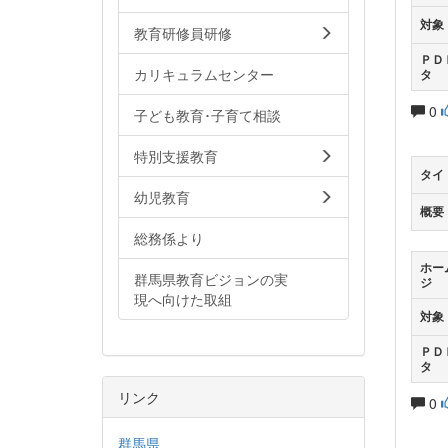
対象
教育研修員研修
ＰＤ
カリキュラムセンター
タ
0
子ども教育･子育て相談
特別支援教育
タイ
幼児教育
概要
総務係より
ホー
群馬県教育ビジョンの実
ジ
現へ向けた取組
対象
ＰＤ
タ
リンク
0
群馬県