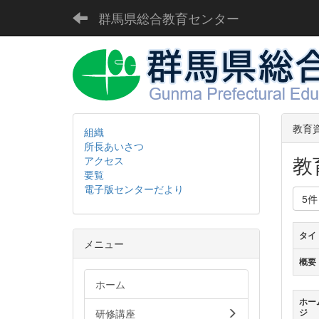
群馬県総合教育センター
教育
組織
所長あいさつ
教
アクセス
要覧
電子版センターだより
5
タイ
メニュー
概要
ホーム
ホー
研修講座
ジ