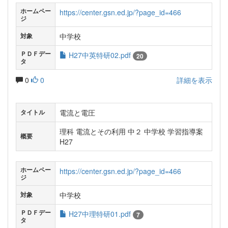
ホームペー
https://center.gsn.ed.jp/?page_id=466
ジ
中学校
対象
ＰＤＦデー
H27中英特研02.pdf
20
タ
0
0
詳細を表示
電流と電圧
タイトル
理科 電流とその利用 中２ 中学校 学習指導案
概要
H27
ホームペー
https://center.gsn.ed.jp/?page_id=466
ジ
中学校
対象
ＰＤＦデー
H27中理特研01.pdf
7
タ