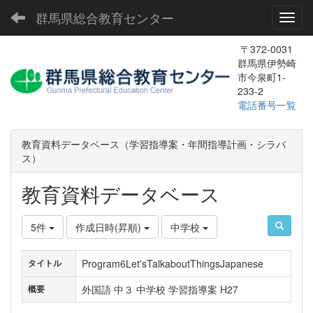
群馬県総合教育センター
Toggl
〒372-0031
群馬県伊勢崎
市今泉町1-
233-2
電話番号一覧
教育資料データベース（学習指導案・年間指導計画・シラバ
ス）
教育資料データベース
5件
作成日時(昇順)
中学校
Program6Let'sTalkaboutThingsJapanese
タイトル
外国語 中３ 中学校 学習指導案 H27
概要