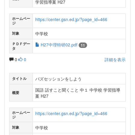
学習指導案 H27
ホームペー
https://center.gsn.ed.jp/?page_id=466
ジ
中学校
対象
ＰＤＦデー
H27中理特研02.pdf
11
タ
0
0
詳細を表示
バズセッションをしよう
タイトル
国語 話すこと聞くこと 中１ 中学校 学習指導
概要
案 H27
ホームペー
https://center.gsn.ed.jp/?page_id=466
ジ
中学校
対象