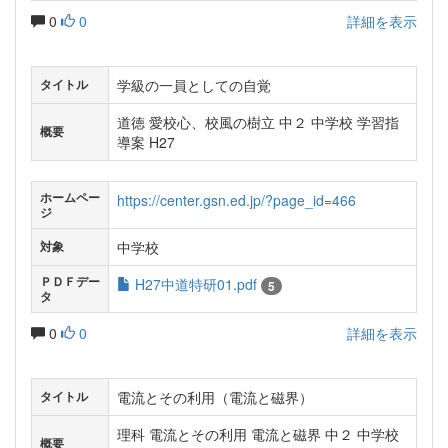
0
0
詳細を表示
学級の一員としての自覚
タイトル
道徳 愛校心、校風の樹立 中２ 中学校 学習指
概要
導案 H27
ホームペー
https://center.gsn.ed.jp/?page_id=466
ジ
中学校
対象
ＰＤＦデー
H27中道特研01.pdf
5
タ
0
0
詳細を表示
電流とその利用（電流と磁界）
タイトル
理科 電流とその利用 電流と磁界 中２ 中学校
概要