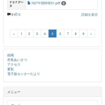
ＰＤＦデー
H27中国特研01.pdf
5
タ
0
0
詳細を表示
«
1
2
3
4
5
6
7
8
9
»
組織
所長あいさつ
アクセス
要覧
電子版センターだより
メニュー