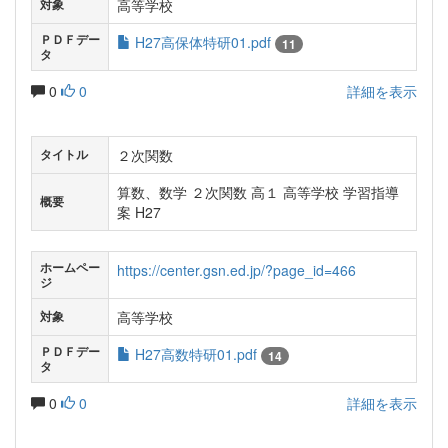
高等学校
対象
ＰＤＦデー
H27高保体特研01.pdf
11
タ
0
0
詳細を表示
２次関数
タイトル
算数、数学 ２次関数 高１ 高等学校 学習指導
概要
案 H27
ホームペー
https://center.gsn.ed.jp/?page_id=466
ジ
高等学校
対象
ＰＤＦデー
H27高数特研01.pdf
14
タ
0
0
詳細を表示