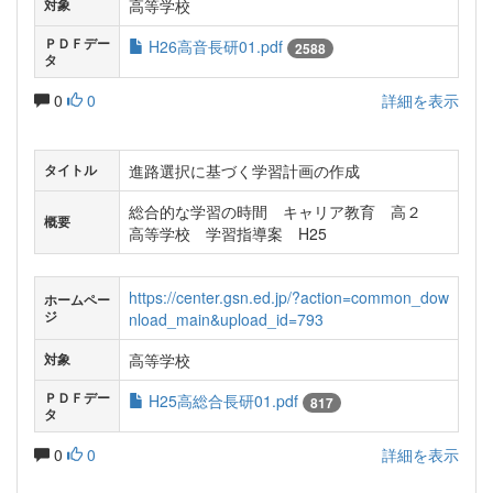
高等学校
対象
ＰＤＦデー
H26高音長研01.pdf
2588
タ
0
0
詳細を表示
進路選択に基づく学習計画の作成
タイトル
総合的な学習の時間 キャリア教育 高２
概要
高等学校 学習指導案 H25
https://center.gsn.ed.jp/?action=common_dow
ホームペー
ジ
nload_main&upload_id=793
高等学校
対象
ＰＤＦデー
H25高総合長研01.pdf
817
タ
0
0
詳細を表示