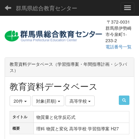
群馬県総合教育センター
Toggl
〒372-0031
群馬県伊勢崎
市今泉町1-
233-2
電話番号一覧
教育資料データベース（学習指導案・年間指導計画・シラバ
ス）
教育資料データベース
20件
対象(昇順)
高等学校
物質量と化学反応式
タイトル
理科 物質と変化 高等学校 学習指導案 H27
概要