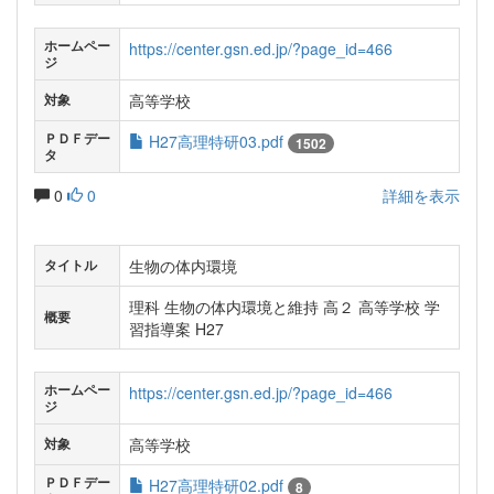
ホームペー
https://center.gsn.ed.jp/?page_id=466
ジ
高等学校
対象
ＰＤＦデー
H27高理特研03.pdf
1502
タ
0
0
詳細を表示
生物の体内環境
タイトル
理科 生物の体内環境と維持 高２ 高等学校 学
概要
習指導案 H27
ホームペー
https://center.gsn.ed.jp/?page_id=466
ジ
高等学校
対象
ＰＤＦデー
H27高理特研02.pdf
8