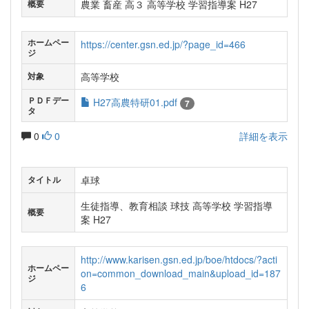
農業 畜産 高３ 高等学校 学習指導案 H27
概要
ホームペー
https://center.gsn.ed.jp/?page_id=466
ジ
高等学校
対象
ＰＤＦデー
H27高農特研01.pdf
7
タ
0
0
詳細を表示
卓球
タイトル
生徒指導、教育相談 球技 高等学校 学習指導
概要
案 H27
http://www.karisen.gsn.ed.jp/boe/htdocs/?acti
ホームペー
on=common_download_main&upload_id=187
ジ
6