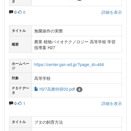
タ
0
0
詳細を表示
無菌操作の実際
タイトル
農業 植物バイオテクノロジー 高等学校 学習
概要
指導案 H27
ホームペー
https://center.gsn.ed.jp/?page_id=466
ジ
高等学校
対象
ＰＤＦデー
H27高農特研02.pdf
4
タ
0
1
詳細を表示
ブタの飼育方法
タイトル