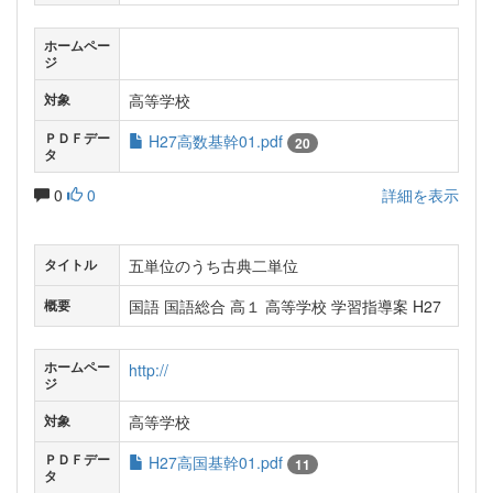
ホームペー
ジ
高等学校
対象
ＰＤＦデー
H27高数基幹01.pdf
20
タ
0
0
詳細を表示
五単位のうち古典二単位
タイトル
国語 国語総合 高１ 高等学校 学習指導案 H27
概要
ホームペー
http://
ジ
高等学校
対象
ＰＤＦデー
H27高国基幹01.pdf
11
タ