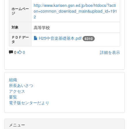
http://www.karisen.gsn.ed.jp/boe/htdocs/?acti
ホームペー
on=common_download_main&upload_id=191
ジ
2
高等学校
対象
ＰＤＦデー
H25中音楽基礎基本.pdf
6310
タ
0
0
詳細を表示
組織
所長あいさつ
アクセス
要覧
電子版センターだより
メニュー