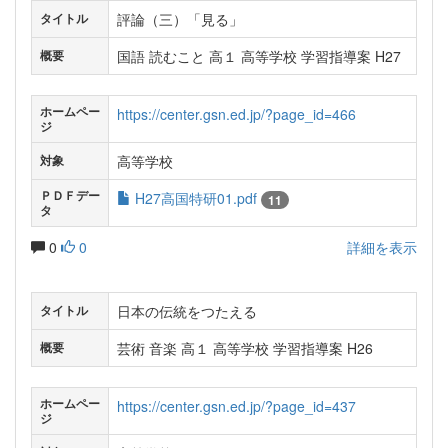
評論（三）「見る」
タイトル
国語 読むこと 高１ 高等学校 学習指導案 H27
概要
ホームペー
https://center.gsn.ed.jp/?page_id=466
ジ
高等学校
対象
ＰＤＦデー
H27高国特研01.pdf
11
タ
0
0
詳細を表示
日本の伝統をつたえる
タイトル
芸術 音楽 高１ 高等学校 学習指導案 H26
概要
ホームペー
https://center.gsn.ed.jp/?page_id=437
ジ