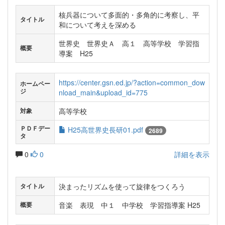
核兵器について多面的・多角的に考察し、平
タイトル
和について考えを深める
世界史 世界史Ａ 高１ 高等学校 学習指
概要
導案 H25
https://center.gsn.ed.jp/?action=common_dow
ホームペー
ジ
nload_main&upload_id=775
高等学校
対象
ＰＤＦデー
H25高世界史長研01.pdf
2689
タ
0
0
詳細を表示
決まったリズムを使って旋律をつくろう
タイトル
音楽 表現 中１ 中学校 学習指導案 H25
概要