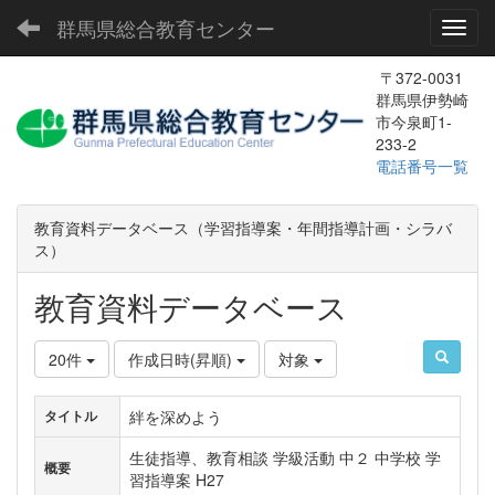
群馬県総合教育センター
Toggl
〒372-0031
群馬県伊勢崎
市今泉町1-
233-2
電話番号一覧
教育資料データベース（学習指導案・年間指導計画・シラバ
ス）
教育資料データベース
20件
作成日時(昇順)
対象
絆を深めよう
タイトル
生徒指導、教育相談 学級活動 中２ 中学校 学
概要
習指導案 H27