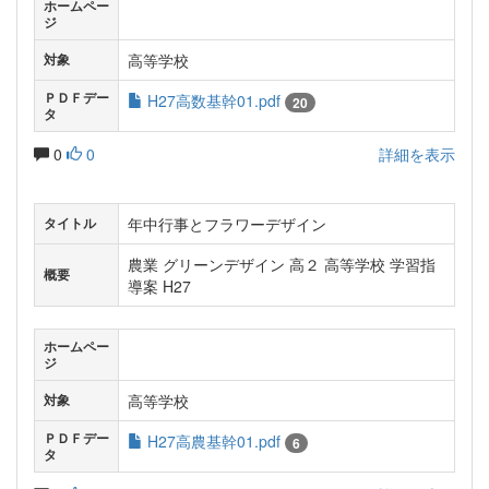
ホームペー
ジ
高等学校
対象
ＰＤＦデー
H27高数基幹01.pdf
20
タ
0
0
詳細を表示
年中行事とフラワーデザイン
タイトル
農業 グリーンデザイン 高２ 高等学校 学習指
概要
導案 H27
ホームペー
ジ
高等学校
対象
ＰＤＦデー
H27高農基幹01.pdf
6
タ