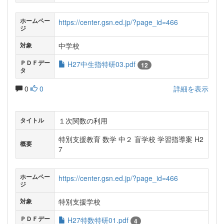
ホームペー
https://center.gsn.ed.jp/?page_id=466
ジ
中学校
対象
ＰＤＦデー
H27中生指特研03.pdf
12
タ
0
0
詳細を表示
１次関数の利用
タイトル
特別支援教育 数学 中２ 盲学校 学習指導案 H2
概要
7
ホームペー
https://center.gsn.ed.jp/?page_id=466
ジ
特別支援学校
対象
ＰＤＦデー
H27特数特研01.pdf
4