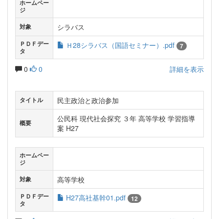
ホームペー
ジ
シラバス
対象
ＰＤＦデー
Ｈ28シラバス（国語セミナー）.pdf
7
タ
0
0
詳細を表示
民主政治と政治参加
タイトル
公民科 現代社会探究 ３年 高等学校 学習指導
概要
案 H27
ホームペー
ジ
高等学校
対象
ＰＤＦデー
H27高社基幹01.pdf
12
タ