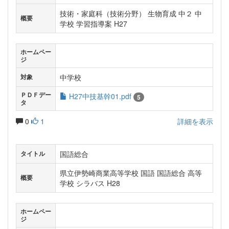
技術・家庭科（技術分野） 生物育成 中２ 中
概要
学校 学習指導案 H27
ホームペー
ジ
中学校
対象
ＰＤＦデー
H27中技基幹01.pdf
5
タ
0
1
詳細を表示
国語総合
タイトル
県立伊勢崎商業高等学校 国語 国語総合 高等
概要
学校 シラバス H28
ホームペー
ジ