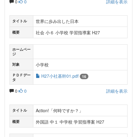
0
0
詳細を表示
世界に歩み出した日本
タイトル
社会 小６ 小学校 学習指導案 H27
概要
ホームペー
ジ
小学校
対象
ＰＤＦデー
H27小社基幹01.pdf
16
タ
0
0
詳細を表示
Action!「何時ですか？」
タイトル
外国語 中１ 中学校 学習指導案 H27
概要