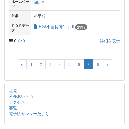
ホームペー
http://
ジ
小学校
対象
ＰＤＦデー
H28小国長研01.pdf
2115
タ
0
0
詳細を表示
«
1
2
3
4
5
6
7
8
»
組織
所長あいさつ
アクセス
要覧
電子版センターだより