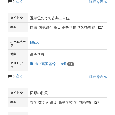
0
0
詳細を表示
五単位のうち古典二単位
タイトル
国語 国語総合 高１ 高等学校 学習指導案 H27
概要
ホームペー
http://
ジ
高等学校
対象
ＰＤＦデー
H27高国基幹01.pdf
11
タ
0
0
詳細を表示
図形の性質
タイトル
数学 数学Ａ 高２ 高等学校 学習指導案 H27
概要