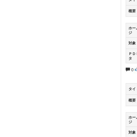
概要
ホー
ジ
対象
ＰＤ
タ
0
タイ
概要
ホー
ジ
対象