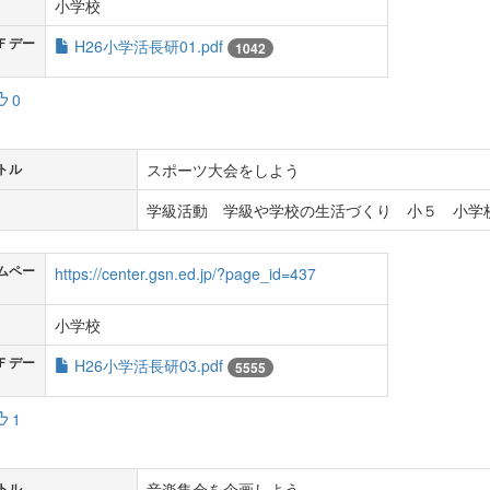
小学校
Ｆデー
H26小学活長研01.pdf
1042
0
スポーツ大会をしよう
トル
学級活動 学級や学校の生活づくり 小５ 小学校
ムペー
https://center.gsn.ed.jp/?page_id=437
小学校
Ｆデー
H26小学活長研03.pdf
5555
1
音楽集会を企画しよう
トル