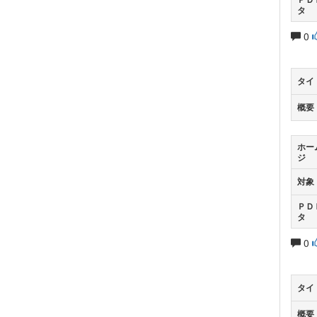
タ
0
タイ
概要
ホー
ジ
対象
ＰＤ
タ
0
タイ
概要