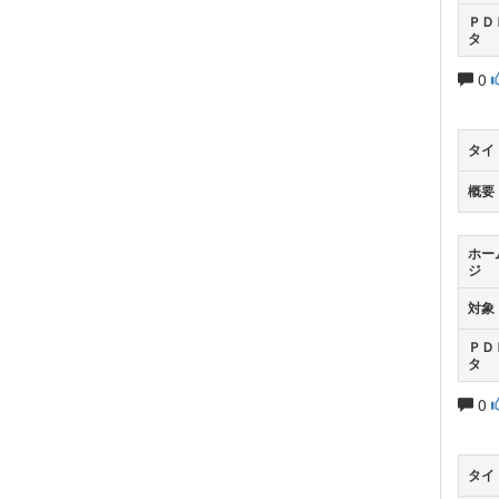
ＰＤ
タ
0
タイ
概要
ホー
ジ
対象
ＰＤ
タ
0
タイ