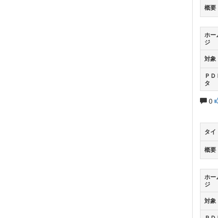
概要
ホー
ジ
対象
ＰＤ
タ
0
タイ
概要
ホー
ジ
対象
ＰＤ