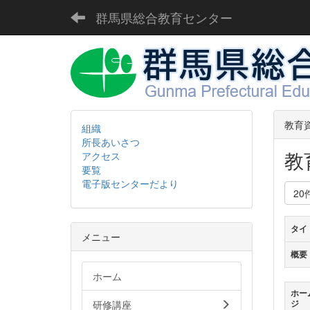
群馬県総合教育センター
教育
組織
所長あいさつ
教
アクセス
要覧
電子版センターだより
20
タイ
メニュー
概要
ホーム
ホー
研修講座
ジ