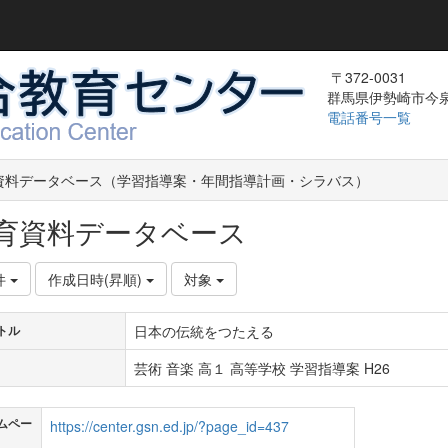
〒372-0031
群馬県伊勢崎市今泉町
電話番号一覧
資料データベース（学習指導案・年間指導計画・シラバス）
育資料データベース
件
作成日時(昇順)
対象
日本の伝統をつたえる
トル
芸術 音楽 高１ 高等学校 学習指導案 H26
ムペー
https://center.gsn.ed.jp/?page_id=437