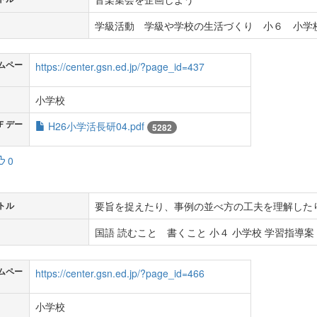
学級活動 学級や学校の生活づくり 小６ 小学校
ムペー
https://center.gsn.ed.jp/?page_id=437
小学校
Ｆデー
H26小学活長研04.pdf
5282
0
要旨を捉えたり、事例の並べ方の工夫を理解した
トル
国語 読むこと 書くこと 小４ 小学校 学習指導案 
ムペー
https://center.gsn.ed.jp/?page_id=466
小学校