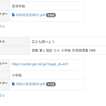
高等学校
Ｆデー
H26高音長研01.pdf
2588
0
広さを調べよう
トル
算数 量と測定 小４ 小学校 学習指導案 H26
ムペー
https://center.gsn.ed.jp/?page_id=437
小学校
Ｆデー
H26小算長研03.pdf
1119
0