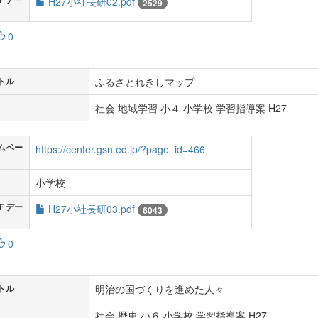
H27小社長研02.pdf
2529
0
ふるさとれきしマップ
トル
社会 地域学習 小４ 小学校 学習指導案 H27
ムペー
https://center.gsn.ed.jp/?page_id=466
小学校
Ｆデー
H27小社長研03.pdf
6043
0
明治の国づくりを進めた人々
トル
社会 歴史 小６ 小学校 学習指導案 H27