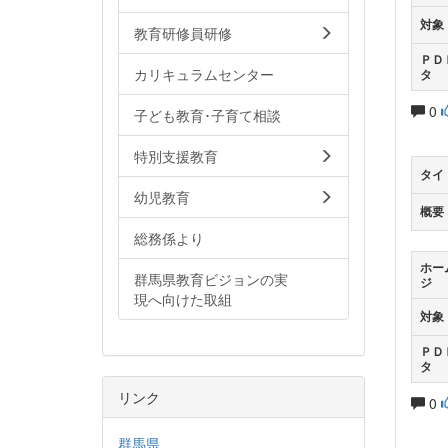
対象
教育研修員研修
ＰＤ
カリキュラムセンター
タ
0
子ども教育･子育て相談
特別支援教育
タイ
幼児教育
概要
総務係より
ホー
群馬県教育ビジョンの実
ジ
現へ向けた取組
対象
ＰＤ
タ
リンク
0
群馬県