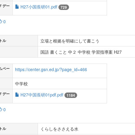
Ｆデー
H27小国長研01.pdf
729
0
立場と根拠を明確にして書こう
トル
国語 書くこと 中２ 中学校 学習指導案 H27
ムペー
https://center.gsn.ed.jp/?page_id=466
中学校
Ｆデー
H27中国長研01pdf.pdf
1184
0
くらしをささえる水
トル