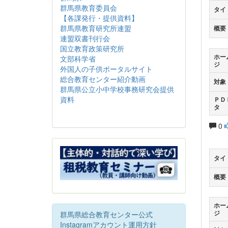
群馬県教育委員会
タイ
【各課発行・提供資料】
群馬県教育研究所連盟
概要
連盟双書刊行会
国立教育政策研究所
ホー
文部科学省
ジ
外国人の子供ポータルサイト
総合教育センター紹介動画
対象
群馬県公立小中学校事務研究会提供
資料
ＰＤ
タ
0
タイ
概要
ホー
ジ
群馬県総合教育センター公式
Instagramアカウント運用方針