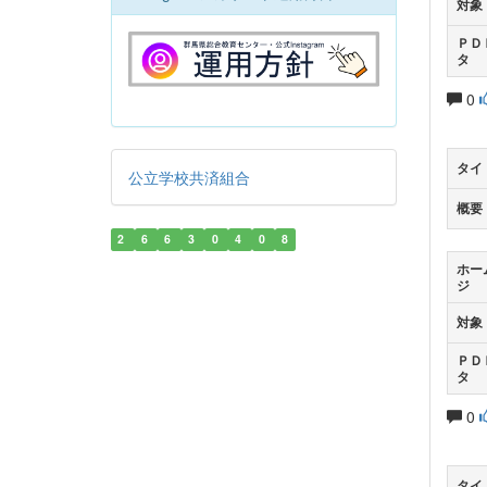
対象
ＰＤ
タ
0
タイ
公立学校共済組合
概要
2
6
6
3
0
4
0
8
ホー
ジ
対象
ＰＤ
タ
0
タイ