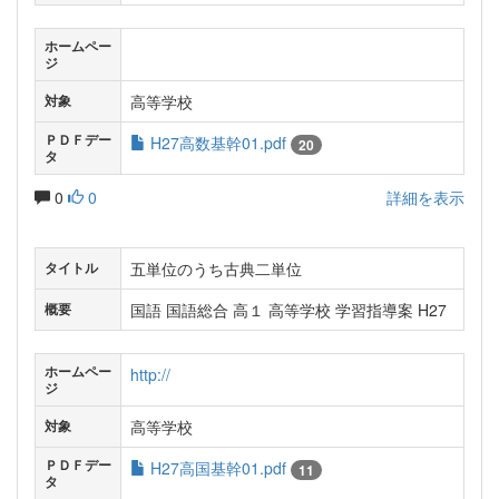
ホームペー
ジ
高等学校
対象
ＰＤＦデー
H27高数基幹01.pdf
20
タ
0
0
詳細を表示
五単位のうち古典二単位
タイトル
国語 国語総合 高１ 高等学校 学習指導案 H27
概要
ホームペー
http://
ジ
高等学校
対象
ＰＤＦデー
H27高国基幹01.pdf
11
タ