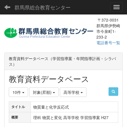
群馬県総合教育センター
Toggl
〒372-0031
群馬県伊勢崎
市今泉町1-
233-2
電話番号一覧
教育資料データベース（学習指導案・年間指導計画・シラバ
ス）
教育資料データベース
10件
対象(昇順)
高等学校
物質量と化学反応式
タイトル
理科 物質と変化 高等学校 学習指導案 H27
概要