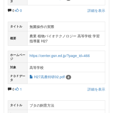
タ
0
0
詳細を表示
無菌操作の実際
タイトル
農業 植物バイオテクノロジー 高等学校 学習
概要
指導案 H27
ホームペー
https://center.gsn.ed.jp/?page_id=466
ジ
高等学校
対象
ＰＤＦデー
H27高農特研02.pdf
4
タ
0
1
詳細を表示
ブタの飼育方法
タイトル