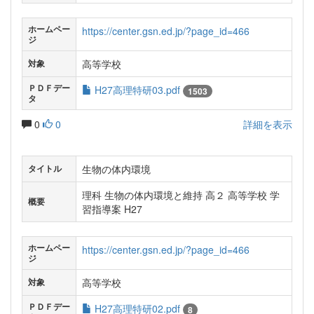
ホームペー
https://center.gsn.ed.jp/?page_id=466
ジ
高等学校
対象
ＰＤＦデー
H27高理特研03.pdf
1503
タ
0
0
詳細を表示
生物の体内環境
タイトル
理科 生物の体内環境と維持 高２ 高等学校 学
概要
習指導案 H27
ホームペー
https://center.gsn.ed.jp/?page_id=466
ジ
高等学校
対象
ＰＤＦデー
H27高理特研02.pdf
8