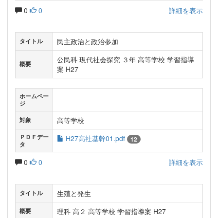
0
0
詳細を表示
民主政治と政治参加
タイトル
公民科 現代社会探究 ３年 高等学校 学習指導
概要
案 H27
ホームペー
ジ
高等学校
対象
ＰＤＦデー
H27高社基幹01.pdf
12
タ
0
0
詳細を表示
生殖と発生
タイトル
理科 高２ 高等学校 学習指導案 H27
概要