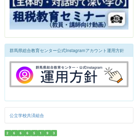
群馬県総合教育センター公式Instagramアカウント運用方針
公立学校共済組合
2
6
6
6
5
1
9
3