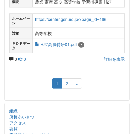
農業 畜産 高３ 高等学校 学習指導案 H27
概要
ホームペー
https://center.gsn.ed.jp/?page_id=466
ジ
高等学校
対象
ＰＤＦデー
H27高農特研01.pdf
7
タ
0
0
詳細を表示
1
2
»
組織
所長あいさつ
アクセス
要覧