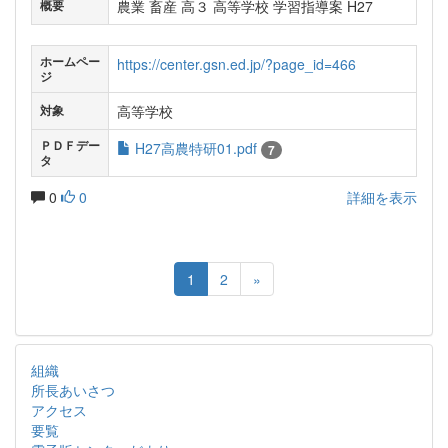
農業 畜産 高３ 高等学校 学習指導案 H27
概要
ホームペー
https://center.gsn.ed.jp/?page_id=466
ジ
高等学校
対象
ＰＤＦデー
H27高農特研01.pdf
7
タ
0
0
詳細を表示
1
2
»
組織
所長あいさつ
アクセス
要覧