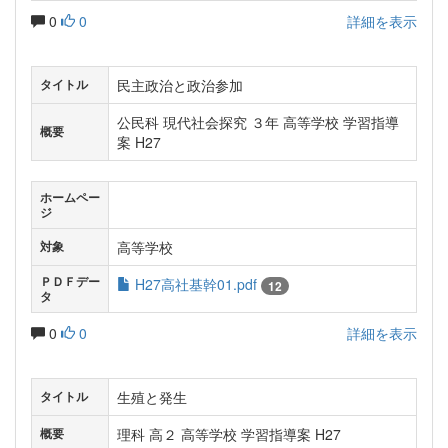
0
0
詳細を表示
民主政治と政治参加
タイトル
公民科 現代社会探究 ３年 高等学校 学習指導
概要
案 H27
ホームペー
ジ
高等学校
対象
ＰＤＦデー
H27高社基幹01.pdf
12
タ
0
0
詳細を表示
生殖と発生
タイトル
理科 高２ 高等学校 学習指導案 H27
概要