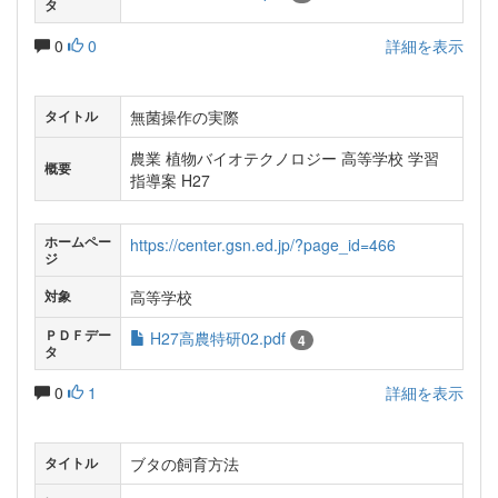
タ
0
0
詳細を表示
無菌操作の実際
タイトル
農業 植物バイオテクノロジー 高等学校 学習
概要
指導案 H27
ホームペー
https://center.gsn.ed.jp/?page_id=466
ジ
高等学校
対象
ＰＤＦデー
H27高農特研02.pdf
4
タ
0
1
詳細を表示
ブタの飼育方法
タイトル