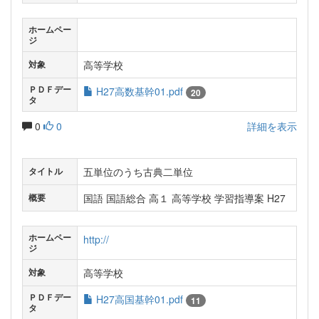
ホームペー
ジ
高等学校
対象
ＰＤＦデー
H27高数基幹01.pdf
20
タ
0
0
詳細を表示
五単位のうち古典二単位
タイトル
国語 国語総合 高１ 高等学校 学習指導案 H27
概要
ホームペー
http://
ジ
高等学校
対象
ＰＤＦデー
H27高国基幹01.pdf
11
タ