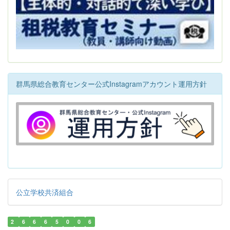
群馬県総合教育センター公式Instagramアカウント運用方針
公立学校共済組合
2
6
6
6
5
0
0
6