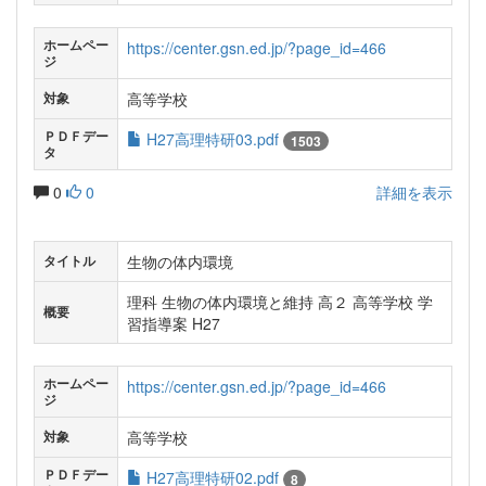
ホームペー
https://center.gsn.ed.jp/?page_id=466
ジ
高等学校
対象
ＰＤＦデー
H27高理特研03.pdf
1503
タ
0
0
詳細を表示
生物の体内環境
タイトル
理科 生物の体内環境と維持 高２ 高等学校 学
概要
習指導案 H27
ホームペー
https://center.gsn.ed.jp/?page_id=466
ジ
高等学校
対象
ＰＤＦデー
H27高理特研02.pdf
8