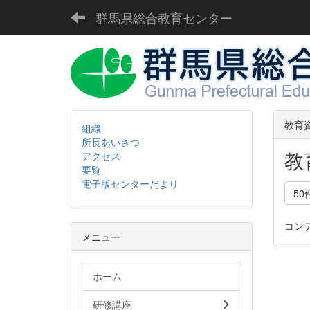
群馬県総合教育センター
教育
組織
所長あいさつ
教
アクセス
要覧
電子版センターだより
50
コン
メニュー
ホーム
研修講座