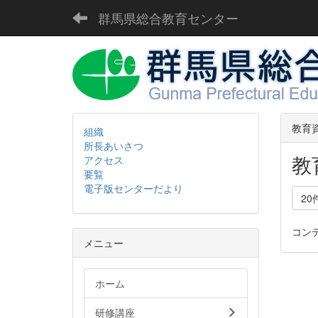
群馬県総合教育センター
教育
組織
所長あいさつ
教
アクセス
要覧
電子版センターだより
20
コン
メニュー
ホーム
研修講座